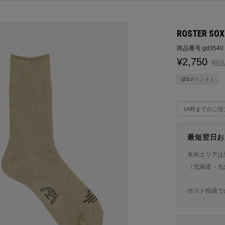
ROSTER SO
商品番号
gd3540
¥
2,750
税
[
25
ポイント ]
14時までのご
最短翌日お
本州エリアは
（北海道・九
ポスト投函で