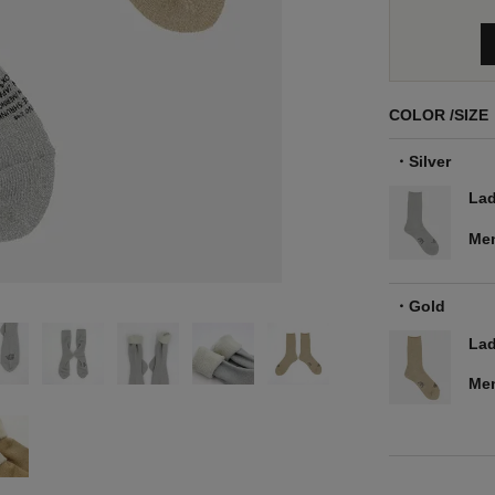
COLOR
SIZE
Silver
Lad
Me
Gold
Lad
Me