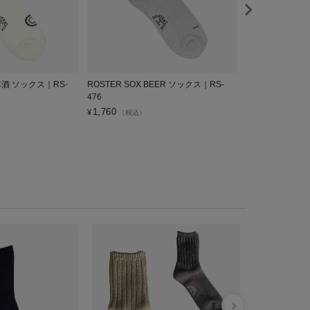
日本酒 ソックス｜RS-
ROSTER SOX BEER ソックス｜RS-
ROSTER SO
476
RS-478
1,760
1,760
¥
¥
（税込）
（税込）
ROSTER 
ブラックウォッ
256
¥
2,420
税込