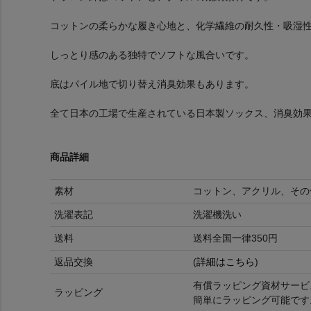
コットンの柔らかな履き心地と、化学繊維の耐久性・吸湿
しっとり感のある独特でソフトな風合いです。
底はパイル地で切り替え消臭効果もあります。
全て日本の工場で生産されている日本製ソックス、消臭効
商品詳細
素材
コットン、アクリル、その
洗濯表記
洗濯機洗い
送料
送料全国一律350円
返品交換
(
詳細はこちら
)
有償ラッピング資材サービ
ラッピング
簡単にラッピング可能です