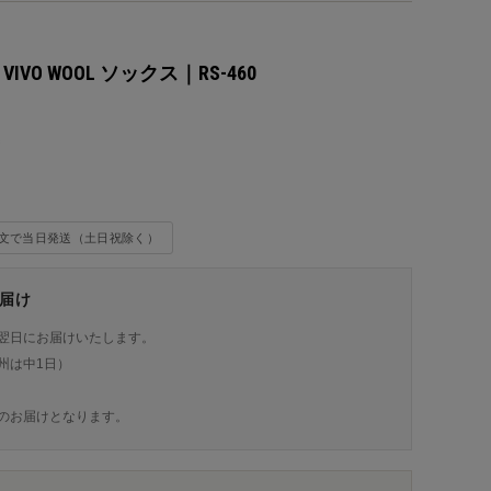
X VIVO WOOL ソックス｜RS-460
込
注文で当日発送（土日祝除く）
届け
翌日にお届けいたします。
州は中1日）
のお届けとなります。