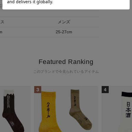
土日祝除く)
ース
メンズ
m
25-27cm
Featured Ranking
このブランドで今見られているアイテム