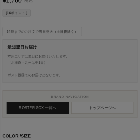
¥
1,760
税込
[
16
ポイント ]
14時までのご注文で当日発送（土日祝除く）
最短翌日お届け
本州エリアは翌日にお届けいたします。
（北海道・九州は中1日）
ポスト投函でのお届けとなります。
BRAND NAVIGATION
ROSTER SOX 一覧へ
トップページへ
COLOR
SIZE