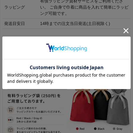
有償ラッピング資材サービスをご利用くださ
ラッピング
い。 ご自身で巾着に商品を入れて簡単にラッピ
ング可能です。
発送目安日
14時までの注文当日発送(土日祝除く)
レディース
メンズ
F
23-25cm
25-27cm