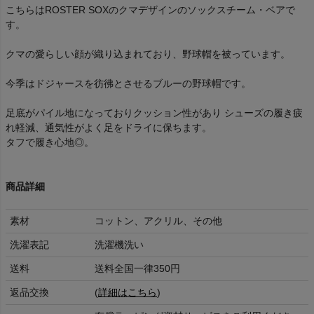
こちらはROSTER SOXのクマデザインのソックスチーム・ベアで
す。
クマの愛らしい顔が織り込まれており、野球帽を被っています。
今季はドジャースを彷彿とさせるブルーの野球帽です。
足底がパイル地になっておりクッション性があり シューズの履き疲
れ軽減、通気性がよく足をドライに保ちます。
タフで履き心地◎。
商品詳細
素材
コットン、アクリル、その他
洗濯表記
洗濯機洗い
送料
送料全国一律350円
返品交換
(
詳細はこちら
)