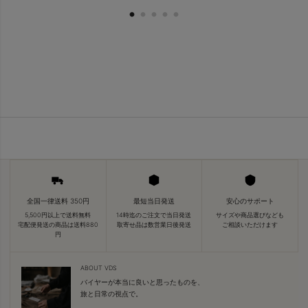
全国一律送料 350円
最短当日発送
安心のサポート
5,500円以上で送料無料
14時迄のご注文で当日発送
サイズや商品選びなども
宅配便発送の商品は送料880
取寄せ品は数営業日後発送
ご相談いただけます
円
ABOUT VDS
バイヤーが本当に良いと思ったものを、
旅と日常の視点で。