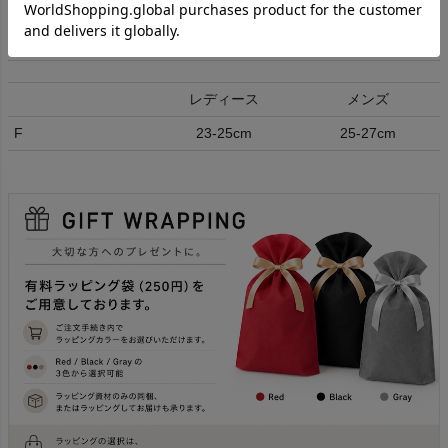
ング可能です。
発送目安日
1～2営業日
レディース
メンズ
F
23-25cm
25-27cm