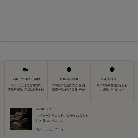
全国一律送料 350円
最短当日発送
安心のサポート
5,500円以上で送料無料
14時迄のご注文で当日発送
サイズや商品選びなども
宅配便発送の商品は送料880
取寄せ品は数営業日後発送
ご相談いただけます
円
ABOUT VDS
バイヤーが本当に良いと思ったものを、
旅と日常の視点で。
私たちについて →