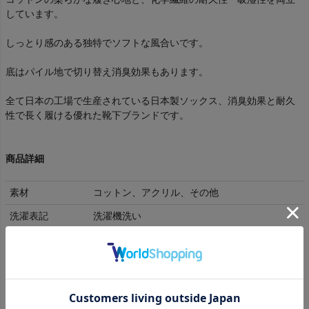
しています。
しっとり感のある独特でソフトな風合いです。
底はパイル地で切り替え消臭効果もあります。
全て日本の工場で生産されている日本製ソックス、消臭効果と耐久
性で長く履ける優れた靴下ブランドです。
商品詳細
素材
コットン、アクリル、その他
洗濯表記
洗濯機洗い
送料
送料全国一律350円
返品交換
(
詳細はこちら
)
有償ラッピング資材サービスをご利用くださ
ラッピング
い。 ご自身で巾着に商品を入れて簡単にラッピ