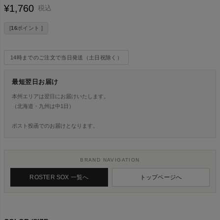
¥
1,760
税込
[
16
ポイント ]
14時までのご注文で当日発送（土日祝除く）
最短翌日お届け
本州エリアは翌日にお届けいたします。
（北海道・九州は中1日）
ポスト投函でのお届けとなります。
BRAND NAVIGATION
ROSTER SOX 一覧へ
トップページへ