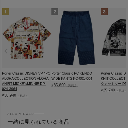
Porter Classic DISNEY VP / PC
Porter Classic PC KENDO
Porter Classic D
ALOHA COLLECTION ALOHA
WIDE PANTS PC-001-004
KNIT COLLEC
AHIRT MICKEY/MINNIE DP-
クカットソー DP-0
85,800
¥
（税込）
024-3964
25,740
¥
（税込）
38,940
¥
（税込）
ALSO VIEWED
一緒に見られている商品