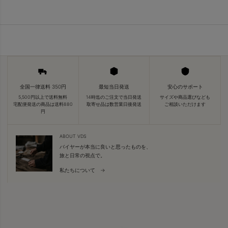
全国一律送料 350円
最短当日発送
安心のサポート
5,500円以上で送料無料
14時迄のご注文で当日発送
サイズや商品選びなども
宅配便発送の商品は送料880
取寄せ品は数営業日後発送
ご相談いただけます
円
ABOUT VDS
バイヤーが本当に良いと思ったものを、
旅と日常の視点で。
私たちについて →