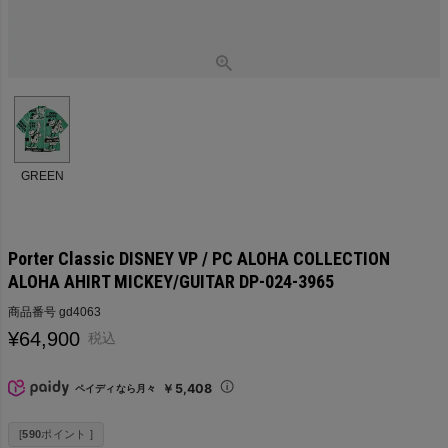
GREEN
Porter Classic DISNEY VP / PC ALOHA COLLECTION
ALOHA AHIRT MICKEY/GUITAR DP-024-3965
商品番号
gd4063
¥
64,900
税込
￥5,408
ペイディなら月々
[
590
ポイント ]