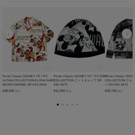
♡
♡
Porter Classic DISNEY VP / PC
Porter Classic DISNEY VP / PC KNIT
Porter Classic DISN
ALOHA COLLECTION ALOHA AHIRT
COLLECTION ニットキャップ DP-
COLLECTION ク
MICKEY/MINNIE DP-024-3964
030-3675
ー DP-030-3672
¥
38,940
¥
11,550
¥
25,740
税込
税込
税込