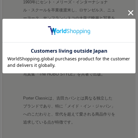
1993年にセント・メリーズ・インターナショナ
ル・スクールを卒業後渡米し、ロサンゼルス、ニュ
ーヨーク、サンフランシスコの大学で映画と写真を
専攻。
2003年にサンフランシスコ・アート・インスティ
テュート大学院卒業。
2017年にPorter Classic代表取締役に就任。
2006年にエッセイ『ホノカアボーイ』を発表し、
2009年に映画化。
写真集『The HOBO STYLE』を共著で出版。
Porter Classicは、吉田カバンとは異なる独立した
ブランドであり、特に「メイド・イン・ジャパン」
へのこだわりと、世代を超えて愛される商品作りを
追求している点が特徴です。