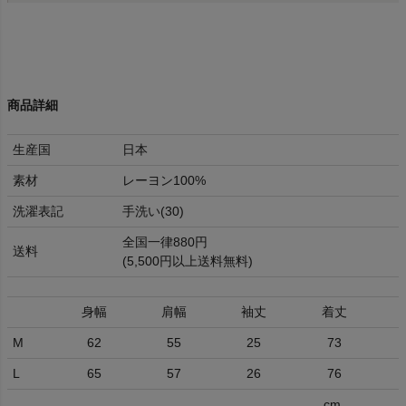
商品詳細
生産国
日本
素材
レーヨン100%
洗濯表記
手洗い(30)
全国一律880円
送料
(5,500円以上送料無料)
身幅
肩幅
袖丈
着丈
M
62
55
25
73
L
65
57
26
76
cm