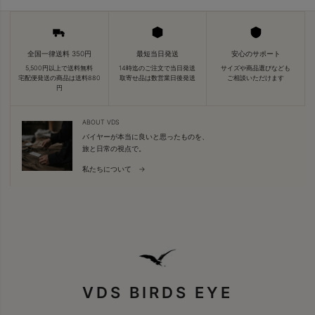
全国一律送料 350円
最短当日発送
安心のサポート
5,500円以上で送料無料
14時迄のご注文で当日発送
サイズや商品選びなども
宅配便発送の商品は送料880
取寄せ品は数営業日後発送
ご相談いただけます
円
ABOUT VDS
バイヤーが本当に良いと思ったものを、
旅と日常の視点で。
私たちについて →
VDS BIRDS EYE