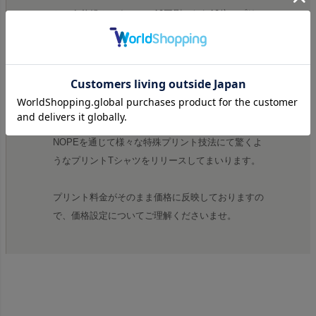
という仕組みですので、10回刷ったら10倍のプリ
ント料金になります。普通は同じところに何回も刷
ってコストがかかるようなそんなことはしないので
すが、誰もやらないからこそ、人が見て「何こ
れ？」と思うようなデザインをリリースしていくこ
とがブランドとしての独自性と考えています。
NOPEを通じて様々な特殊プリント技法にて驚くよ
うなプリントTシャツをリリースしてまいります。
プリント料金がそのまま価格に反映しておりますの
で、価格設定についてご理解くださいませ。