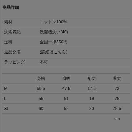
商品詳細
素材
コットン100%
洗濯表記
洗濯機洗い(40)
送料
全国一律350円
返品交換
(
詳細はこちら
)
ラッピング
不可
身幅
肩幅
裄丈
着丈
M
50.5
47.5
17.5
72
L
55
51
19
75
XL
60
58
20
78.5
cm