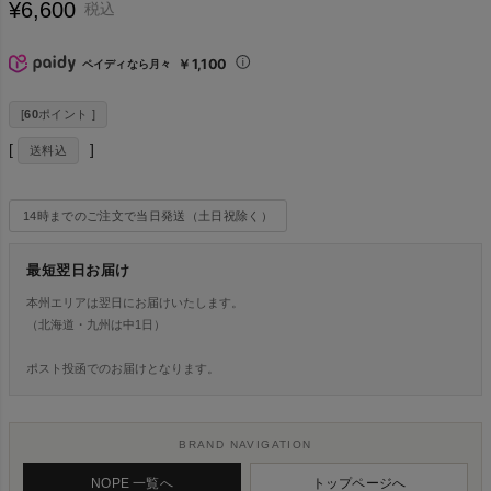
¥
6,600
税込
￥1,100
ペイディなら月々
[
60
ポイント ]
送料込
14時までのご注文で当日発送（土日祝除く）
最短翌日お届け
本州エリアは翌日にお届けいたします。
（北海道・九州は中1日）
ポスト投函でのお届けとなります。
BRAND NAVIGATION
NOPE 一覧へ
トップページへ