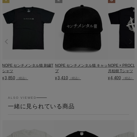
NOPE センチメンタル猫 刺繍T
NOPE センチメンタル猫 キャッ
NOPE × PROC
シャツ
プ
月桂樹 Tシャツ
3,850
3,410
4,400
¥
¥
¥
（税込）
（税込）
（税込）
ALSO VIEWED
一緒に見られている商品