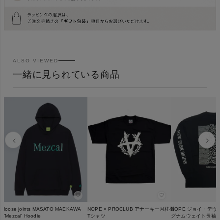
ALSO VIEWED
一緒に見られている商品
♡
♡
loose joints MASATO MAEKAWA
NOPE × PROCLUB アナーキー月桂樹
NOPE ジョイ・デヴィ
'Mezcal' Hoodie
Tシャツ
グナムウェイト長袖T