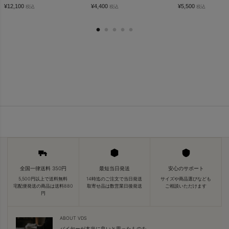
¥
12,100
¥
4,400
¥
5,500
税込
税込
税込
全国一律送料 350円
最短当日発送
安心のサポート
5,500円以上で送料無料
14時迄のご注文で当日発送
サイズや商品選びなども
宅配便発送の商品は送料880
取寄せ品は数営業日後発送
ご相談いただけます
円
ABOUT VDS
バイヤーが本当に良いと思ったものを、