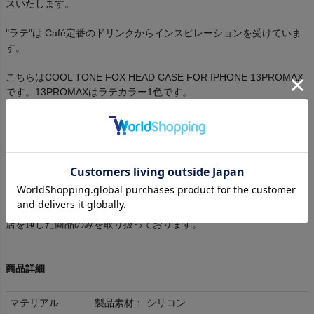
スいたします。
"ラテ"は Café定番のドリンクからインスピレーションを受けていま
す。
こちらはCOOL TONE FOX HEAD CASE FOR IPHONE 13PROMAX
です。13PROMAXはラテカラー1色です。
※他に13、13PROもございます。
iPhoneケース13はこちら
iPhoneケース13PROはこちら
本体素材はなめらかなシリコン素材仕様で、 iPhoneケースは
MagSafe対応です。
VDS BIRDS EYEでは全てメーカー直接仕入、もしくは日本国内代理
店を通した商品のみを取り扱っております。
商品詳細
マテリアル
製品素材： シリコン