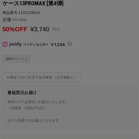
ケース13PROMAX [第4弾]
商品番号
1132125614
定価
¥
7,480
→
50%OFF
¥
3,740
税込
￥1,246
ペイディなら月々
[
34
ポイント ]
14時までのご注文で当日発送（土日祝除く）
最短翌日お届け
本州エリアは翌日にお届けいたします。
（北海道・九州は中1日）
ポスト投函でのお届けとなります。