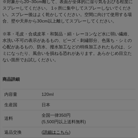
※対象から20~30cm離して、表面が全体的に湿り気をおびる程度に
スプレーしてください。 1ヶ所に集中してスプレーしないでくださ
い。スプレー後はよく乾かしてください。空間に向けて使用する場
合、壁や天井から30cm以上離してスプレーしてください。
※革・毛皮・合成皮革・和製品・絹・レーヨンなど水に弱い繊維、
水洗い不可の表示があるもの、ビーズ・刺繡部分、色落ち・シミの
心配があるもの、防水、撥水加工などの特殊加工されたものは、シ
ミになったり、風合いを損ねる恐れがあります。あらかじめ目立た
ない箇所でお試しください。
商品詳細
内容量
120ml
生産国
日本
全国一律350円
送料
(5,500円以上送料無料)
返品交換
(
詳細はこちら
)