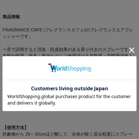
商品情報
FRAGRANCE CAFE (フレグランスカフェ)のフレグランスエアフレ
ッシャーです。
一言で説明すると消臭・防臭効果のある香り付きのスプレーです。
衣類や部屋・寝具・車内などにご使用頂ける衣類用・空間用消臭ミ
ストです。
ハンドクリームみたいな見た目も可愛く、バッグに入れて持ち歩け
ば外出先でも使用できます。男性にも人気が高く、購入される方は
男女半々ぐらいの比率です。
一般的な空間や衣類の消臭剤よりも高い消臭効果と香水レベルの香
りの奥深さを持ち合わせた商品になります。
【使用方法】
対象物から 20～30cmほど離して、全体が軽く湿る程度にスプレー