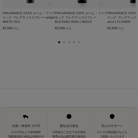
♡
♡
FRAGRANCE CAFE ルーム・ファブ
FRAGRANCE CAFE ルーム・ファブ
FRAGRANCE CA
リック フレグランススプレー twilight |
リック フレグランススプレー
リック フレグランススプ
WHITE TEA
BLESSED RAIN | WOOD
wind | FLOWER
¥
2,640
¥
2,640
¥
2,640
税込
税込
税込
全国一律送料 350円
最短当日発送
安心のサポート
5,500円以上で送料無料
14時迄のご注文で当日発送
サイズや商品選びなども
宅配便発送の商品は送料880
取寄せ品は数営業日後発送
ご相談いただけます