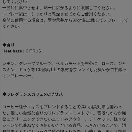
してください。
一箇所に集中させず、均一に広がるように噴霧してください。
スプレー後は、しっかりと乾燥させてからご使用ください。
空間に使用する場合は、壁や天井から30cm以上離してスプレーして
ください。
◆香り
Heat haze
| CITRUS
レモン、グレープフルーツ、ベルガモットを中心に、ローズ、ジャ
スミン、ミュゲ等10種類以上の素材をブレンドした爽やかで甘酸っ
ぱいフレーバー。
◆フレグランスカフェのこだわり
コーヒー種子エキスをブレンドすることで高い消臭効果も備わっ
た、優しい自然な香りのフレグランスミストです。普段なかなか頻
繁にクリーニングできないニットやアウター、ジャケット、様々な
シーンで気兼ねなくお使いいただける逸品。ふきかけることで、消
臭効果とともにリラックス感の得られる優しい香りを。またお部屋