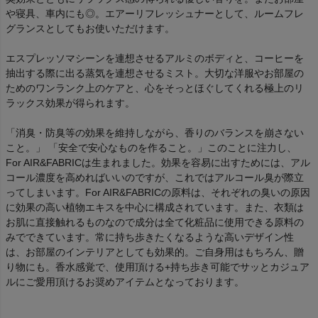
や寝具、車内にも◎。エアーリフレッシュナーとして、ルームフレ
グランスとしてもお使いただけます。
エスプレッソマシーンを連想させるアルミのボディと、コーヒーを
抽出する際に出る蒸気を連想させるミスト。大切な洋服やお部屋の
ためのワンランク上のケアと、心をそっとほぐしてくれる極上のリ
ラックス効果が得られます。
「消臭・防臭等の効果を維持しながら、香りのバランスを崩さない
こと。」 「安全で安心なものを作ること。」このことに注力し、
For AIR&FABRICは生まれました。効果を容易に出すためには、アル
コール濃度を高めればいいのですが、これではアルコール臭が際立
ってしまいます。For AIR&FABRICの原料は、それぞれの臭いの原因
に効果の高い植物エキスを中心に構成されています。また、衣類は
お肌に直接触れるものなので成分は全て化粧品に使用できる原料の
みでできています。常に持ち歩きたくなるような高いデザイン性
は、お部屋のインテリアとしても効果的。ご自身用はもちろん、贈
り物にも。香水感覚で、使用頂ける+持ち歩き可能でサッとカジュア
ルにご愛用頂けるお奨めアイテムとなっております。