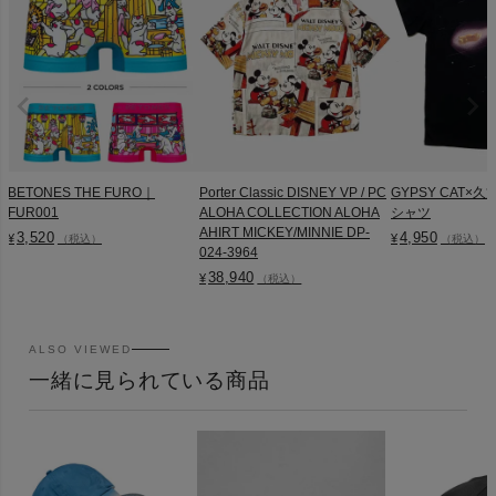
BETONES THE FURO｜
Porter Classic DISNEY VP / PC
GYPSY CAT×久
FUR001
ALOHA COLLECTION ALOHA
シャツ
AHIRT MICKEY/MINNIE DP-
3,520
4,950
¥
¥
（税込）
（税込）
024-3964
38,940
¥
（税込）
ALSO VIEWED
一緒に見られている商品