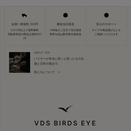
全国一律送料 350円
最短当日発送
安心のサポート
5,500円以上で送料無料
14時迄のご注文で当日発送
サイズや商品選びなども
宅配便発送の商品は送料880
取寄せ品は数営業日後発送
ご相談いただけます
円
ABOUT VDS
バイヤーが本当に良いと思ったものを、
旅と日常の視点で。
私たちについて →
VDS BIRDS EYE