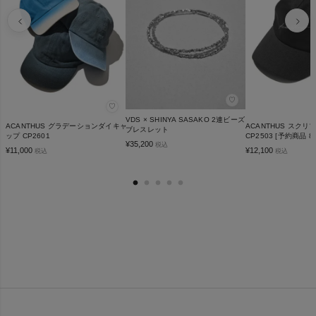
♡
♡
VDS × SHINYA SASAKO 2連ビーズ
ACANTHUS グラデーションダイキャ
ACANTHUS スク
ブレスレット
ップ CP2601
CP2503 [予約商品
¥
35,200
税込
¥
11,000
¥
12,100
税込
税込