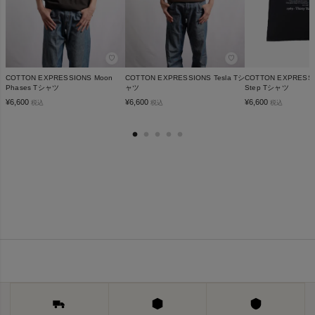
♡
♡
COTTON EXPRESSIONS Moon
COTTON EXPRESSIONS Tesla Tシ
COTTON EXPRESSI
Phases Tシャツ
ャツ
Step Tシャツ
¥
6,600
¥
6,600
¥
6,600
税込
税込
税込