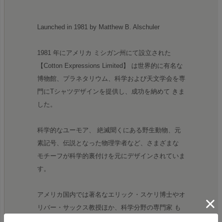
Launched in 1981 by Matthew B. Alschuler
1981 年にアメリカ ミシガン州にて設立された
【Cotton Expressions Limited】 は世界的に有名な
博物館、プラネタリウム、科学および天文学会を専
門にTシャツデザインを提供し、成功を納めて きま
した。
科学的なユーモア、 絶滅聞くにある野生動物、元
素記号、伝説となった物理学者など、さまざまな
モチーフが科学的裏付けを元にデザインされていま
す。
アメリカ国内では著名なエリック・スケリ博士やオ
リバー・サックス教授ほか、科学分野の専門家 も
愛用できる本格的なデザインでありながら、 ジャ