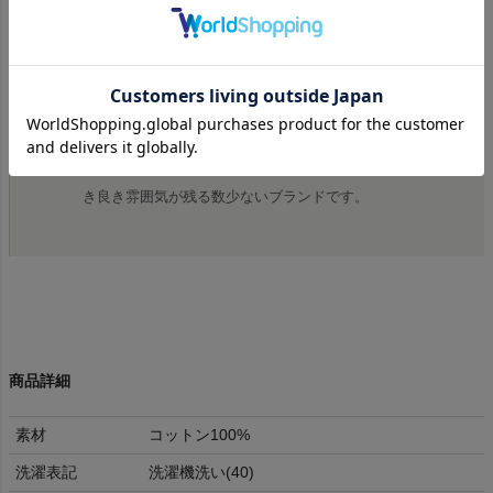
スティンビーバーが着用し話題となった アインシ
ュタインのTシャツは、 映画ララランドでも登場し
た、 ロサンゼルスにあるグリフィス 展望台で販売
されていたアイテムとなります。
ブランド背景やデザインなど、 アメリカらしい古
き良き雰囲気が残る数少ないブランドです。
商品詳細
素材
コットン100%
洗濯表記
洗濯機洗い(40)