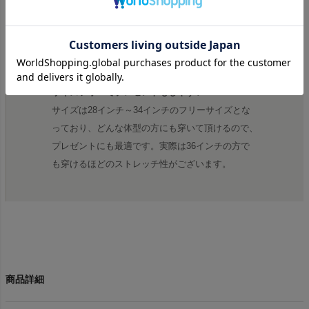
ステル系素材の為、洗っても風合いが変わらず、ず
っと長く愛用できるところも素晴らしいポイントで
す。本当に穿いていることを忘れてしまうほどの穿
き心地の良さです。
サイズフリーでプレゼントもしやすい
サイズは28インチ～34インチのフリーサイズとな
っており、どんな体型の方にも穿いて頂けるので、
プレゼントにも最適です。実際は36インチの方で
も穿けるほどのストレッチ性がございます。
商品詳細