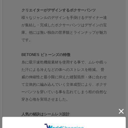
クリエイターがデザインするボクサーパンツ
様々なジャンルのデザインを手掛けるデザイナー達
が集結し・完成したボクサーパンツはデザインの宝
庫。他には無い独自の世界観とラインナップが魅力
です。
BETONES ビトーンズの特徴
糸に吸汗速乾機能素材を使用する事で、ムレや残っ
た汗による冷えなどの体へのストレスを軽減。 脅
威の伸縮性と最小限に抑えた縫製箇所・体に合わせ
て立体的に編み込んでいく立体成型により、ボクサ
ーパンツを穿いている事を忘れてしまう程の自然な
穿き心地を実現させました。
人気の秘訣はシームレス設計
シームレスで肌に何か当たることは皆無で、ポリエ