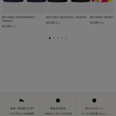
♡
♡
BETONES STRAWBERRY｜
BETONES BEE BEE2｜BEE002
BETONES DERBY2
SWR001
¥
2,530
¥
2,530
税込
税込
¥
2,530
税込
全国一律送料 350円
最短当日発送
安心のサポート
5,500円以上で送料無料
14時迄のご注文で当日発送
サイズや商品選びなども