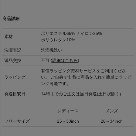
商品詳細
ポリエステル65% ナイロン25%
素材
ポリウレタン10%
洗濯表記
洗濯機洗い
返品交換
不可 (
詳細はこちら
)
有償ラッピング資材サービスをご利用くださ
ラッピング
い。 ご自身で巾着に商品を入れて簡単にラッピ
ング可能です。
発送目安日
14時までのご注文は当日発送(土日祝除く)
レディース
メンズ
フリーサイズ
25～30inch
28～34inch