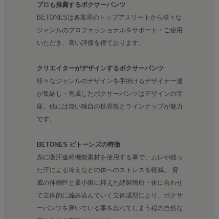
プロも推薦するボクサーパンツ
BETONESは各業界のトップアスリートから様々な
ジャンルのプロフェッショナルをサポート・ご使用
いただき、高い評価を得ております。
クリエイターがデザインするボクサーパンツ
様々なジャンルのデザインを手掛けるデザイナー達
が集結し・完成したボクサーパンツはデザインの宝
庫。他には無い独自の世界観とラインナップが魅力
です。
BETONES ビトーンズの特徴
糸に吸汗速乾機能素材を使用する事で、ムレや残っ
た汗による冷えなどの体へのストレスを軽減。 脅
威の伸縮性と最小限に抑えた縫製箇所・体に合わせ
て立体的に編み込んでいく立体成型により、ボクサ
ーパンツを穿いている事を忘れてしまう程の自然な