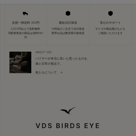
全国一律送料 350円
最短当日発送
安心のサポート
5,500円以上で送料無料
14時迄のご注文で当日発送
サイズや商品選びなども
宅配便発送の商品は送料880
取寄せ品は数営業日後発送
ご相談いただけます
円
ABOUT VDS
バイヤーが本当に良いと思ったものを、
旅と日常の視点で。
私たちについて →
VDS BIRDS EYE