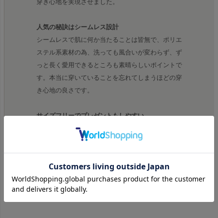
穿き心地を実現させました。
人気の秘訣はシームレス設計
シームレスで肌に何か当たることは皆無で、ポリエ
ステル系素材の為、洗っても風合いが変わらず、ず
っと長く愛用できるところも素晴らしいポイントで
す。本当に穿いていることを忘れてしまうほどの穿
き心地の良さです。
サイズフリーでプレゼントもしやすい
サイズは28インチ～34インチのフリーサイズとな
っており、どんな体型の方にも穿いて頂けるので、
プレゼントにも最適です。実際は36インチの方で
も穿けるほどのストレッチ性がございます。