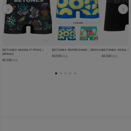
♡
♡
BETONES MOONLIT FROG｜
BETONES REFRESHING｜REF001
BETONES SKID4｜
MFR001
¥
2,530
¥
2,530
税込
税込
¥
2,530
税込