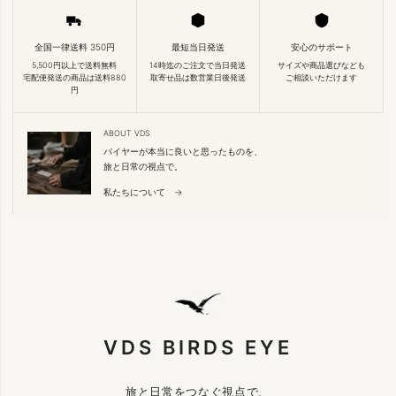
全国一律送料 350円
最短当日発送
安心のサポート
5,500円以上で送料無料
14時迄のご注文で当日発送
サイズや商品選びなども
宅配便発送の商品は送料880
取寄せ品は数営業日後発送
ご相談いただけます
円
ABOUT VDS
バイヤーが本当に良いと思ったものを、
旅と日常の視点で。
私たちについて →
VDS BIRDS EYE
旅と日常をつなぐ視点で、