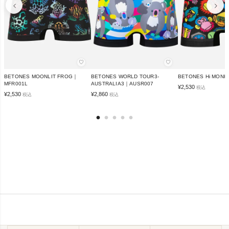
♡
♡
BETONES MOONLIT FROG｜
BETONES WORLD TOUR3-
BETONES Hi MON
MFR001L
AUSTRALIA3｜AUSR007
¥
2,530
税込
¥
2,530
¥
2,860
税込
税込