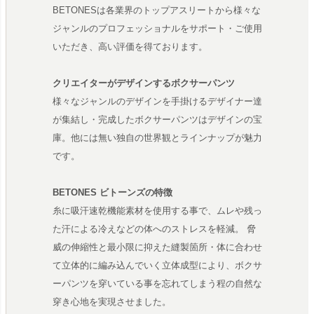
BETONESは各業界のトップアスリートから様々な
ジャンルのプロフェッショナルをサポート・ご使用
いただき、高い評価を得ております。
クリエイターがデザインするボクサーパンツ
様々なジャンルのデザインを手掛けるデザイナー達
が集結し・完成したボクサーパンツはデザインの宝
庫。他には無い独自の世界観とラインナップが魅力
です。
BETONES ビトーンズの特徴
糸に吸汗速乾機能素材を使用する事で、ムレや残っ
た汗による冷えなどの体へのストレスを軽減。 脅
威の伸縮性と最小限に抑えた縫製箇所・体に合わせ
て立体的に編み込んでいく立体成型により、ボクサ
ーパンツを穿いている事を忘れてしまう程の自然な
穿き心地を実現させました。