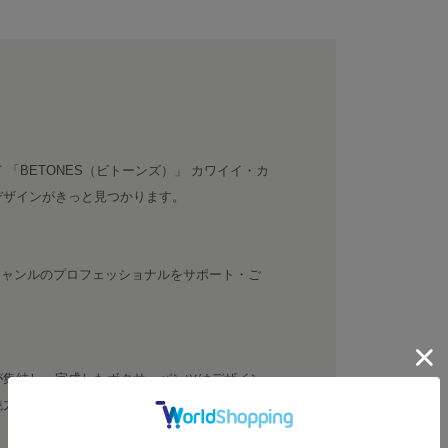
「BETONES（ビトーンズ）」 カワイイ・カ
デザインがきっと見つかります。
なジャンルのプロフェッショナルをサポート・ご
が集結し・完成したボクサーパンツはデザイン
魅力です。