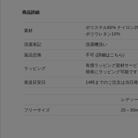
商品詳細
ポリステル65% ナイロン2
素材
ポリウレタン10%
洗濯表記
洗濯機洗い
返品交換
不可 (
詳細はこちら
)
有償ラッピング資材サービ
ラッピング
簡単にラッピング可能です
発送目安日
14時までのご注文は当日発
レディ
フリーサイズ
25～30in