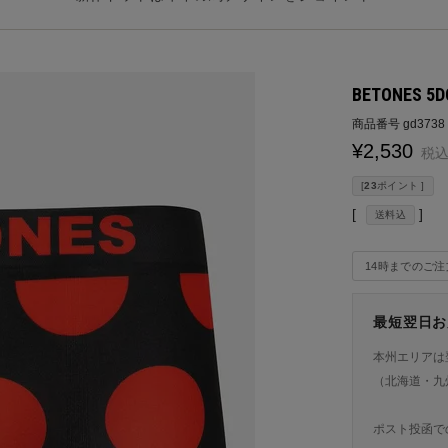
BETONES 5
商品番号
gd3738
¥
2,530
税
[
23
ポイント ]
送料込
14時までのご
最短翌日お
本州エリアは
（北海道・九
ポスト投函で