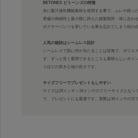
BETONES ビトーンズの特徴
糸に吸汗速乾機能素材を使用する事で、ムレや残っ
脅威の伸縮性と最小限に抑えた縫製箇所・体に合わ
ボクサーパンツを穿いている事を忘れてしまう程の
人気の秘訣はシームレス設計
シームレスで肌に何か当たることは皆無で、ポリエ
ず、ずっと長く愛用できるところも素晴らしいポイ
うほどの穿き心地の良さです。
サイズフリーでプレゼントもしやすい
サイズは28インチ～34インチのフリーサイズとな
で、プレゼントにも最適です。実際は36インチの方