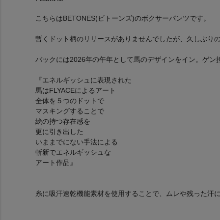
こちらはBETONES(ビトーンズ)のボクサーパンツです。
暫くドット柄のリリースがありませんでしたが、久しぶり
バックには2026年の午年として馬のデザインをイン。ゲン
『エネルギッシュに表現された
馬はFLYACEによるアート
全体を５つのドットで
マスキングすることで
絵の持つ存在感を
更に引き出した
いままでにない手法による
斬新でエネルギッシュな
アート作品』
糸に吸汗速乾機能素材を使用することで、ムレや残った汗