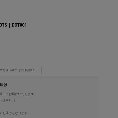
DOTS｜DOT001
込
注文で当日発送（土日祝除く）
届け
翌日にお届けいたします。
州は中1日）
のお届けとなります。