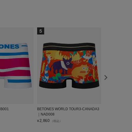
B001
BETONES WORLD TOUR3-CANADA3
BETONES SKID
｜NAD008
2,530
¥
（税込）
2,860
¥
（税込）