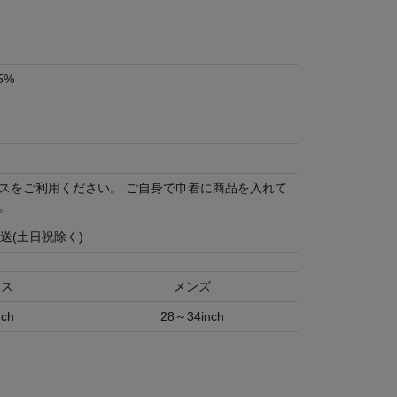
5%
スをご利用ください。 ご自身で巾着に商品を入れて
。
送(土日祝除く)
ース
メンズ
ch
28～34inch