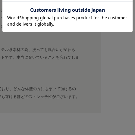
た汗による冷えなどの体へのストレスを軽減。
せて立体的に編み込んでいく立体成型により、
自然な穿き心地を実現させました。
ステル系素材の為、洗っても風合いが変わら
ントです。本当に穿いていることを忘れてしま
っており、どんな体型の方にも穿いて頂けるの
でも穿けるほどのストレッチ性がございます。