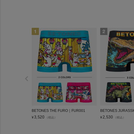
BETONES THE FURO｜FUR001
BETONES JURASS
3,520
2,530
¥
¥
（税込）
（税込）