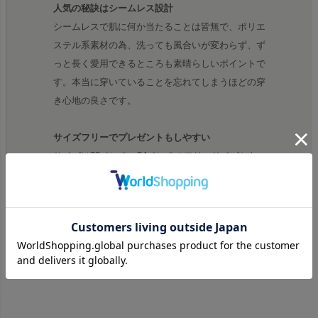
人気の秘訣はシームレス設計
シームレスで肌に何か当たることは皆無で、ポリエ
ステル系素材の為、洗っても風合いが変わらず、ず
っと長く愛用できるところも素晴らしいポイントで
す。本当に穿いていることを忘れてしまうほどの穿
き心地の良さです。
サイズフリーでプレゼントもしやすい
サイズは28インチ～34インチのフリーサイズとな
っており、どんな体型の方にも穿いて頂けるので、
プレゼントにも最適です。実際は36インチの方で
も穿けるほどのストレッチ性がございます。