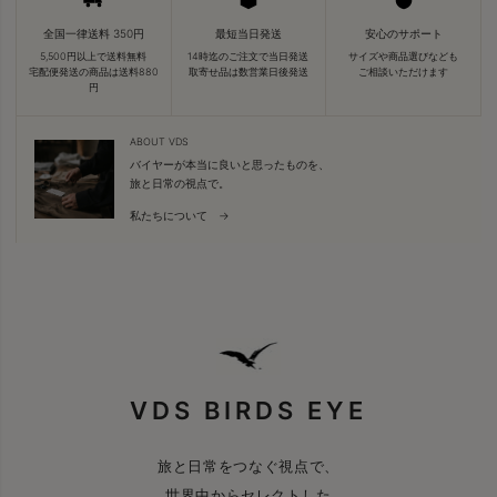
全国一律送料 350円
最短当日発送
安心のサポート
5,500円以上で送料無料
14時迄のご注文で当日発送
サイズや商品選びなども
宅配便発送の商品は送料880
取寄せ品は数営業日後発送
ご相談いただけます
円
ABOUT VDS
バイヤーが本当に良いと思ったものを、
旅と日常の視点で。
私たちについて →
VDS BIRDS EYE
旅と日常をつなぐ視点で、
世界中からセレクトした