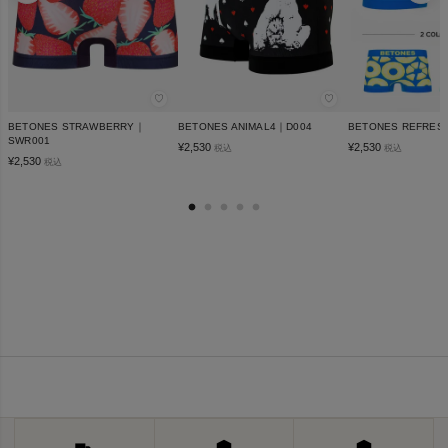
♡
♡
BETONES STRAWBERRY｜
BETONES ANIMAL4｜D004
BETONES REFRES
SWR001
¥
2,530
¥
2,530
税込
税込
¥
2,530
税込