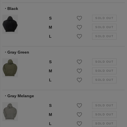
Black
S
M
L
Gray Green
S
M
L
Gray Melange
S
M
L