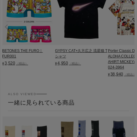
BETONES THE FURO｜
GYPSY CAT×久方広之 流星猫 T
Porter Classic D
FUR001
シャツ
ALOHA COLLEC
AHIRT MICKEY/M
3,520
4,950
¥
¥
（税込）
（税込）
024-3964
38,940
¥
（税込）
ALSO VIEWED
一緒に見られている商品