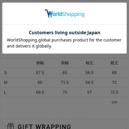
全国一律880円
送料
(5,500円以上送料無料)
返品交換
(
詳細はこちら
)
ラッピング
不可
1～2営業日(取り寄せは更にお時間頂く場合が
発送目安日
ございます)
身幅
肩幅
袖丈
着丈
S
57.5
65
56.5
68
M
65
71.5
56.5
72
L
66.5
73
57
72.5
cm