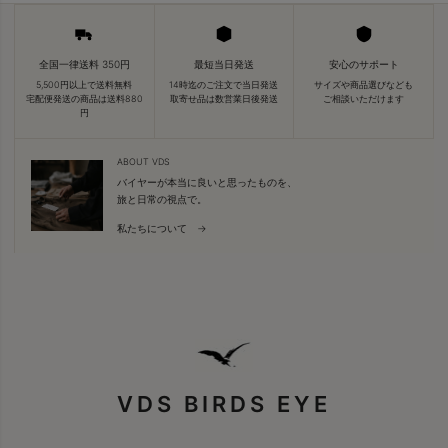
全国一律送料 350円
最短当日発送
安心のサポート
5,500円以上で送料無料
14時迄のご注文で当日発送
サイズや商品選びなども
宅配便発送の商品は送料880
取寄せ品は数営業日後発送
ご相談いただけます
円
ABOUT VDS
バイヤーが本当に良いと思ったものを、
旅と日常の視点で。
私たちについて →
VDS BIRDS EYE