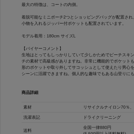
最大の特徴は、コートの内側。
着脱可能なミニポーチ2つとショッピングバッグが配置され
小物を入れるジッパー付ポケットも配置されています。
モデル着用：180cm サイズL
【バイヤーコメント】
生地はとってもしっかりしていて少しかためでピーチスキ
チの素材で高級感がありますね。非常に機能的でポケット
形のポケットや取り外してサコッシュとして使えたり男心を
シーンに活躍できますね。個人的な趣味でもある山登りに
商品詳細
素材
リサイクルナイロン70％、
洗濯表記
ドライクリーニング
全国一律880円
送料
(5,500円以上送料無料)