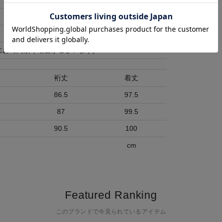
にお時間頂く場合がございます)
裄丈
着丈
86.5
97.5
87
99.5
90.5
100
cm
Featured Ranking
このブランドで今見られているアイテム