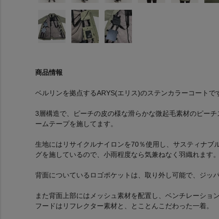
商品情報
ベルリンを拠点するARYS(エリス)のステンカラーコートで
3層構造で、ピーチの皮の様な滑らかな微起毛素材のピーチ
ームテープを施してます。
生地にはリサイクルナイロンを70％使用し、サスティナブ
グを施しているので、小雨程度なら気兼ねなく羽織れます
背面についているロゴポケットは、取り外し可能で、ジッ
また背面上部にはメッシュ素材を配置し、ベンチレーショ
フードはリフレクター素材と、とことんこだわった一着。