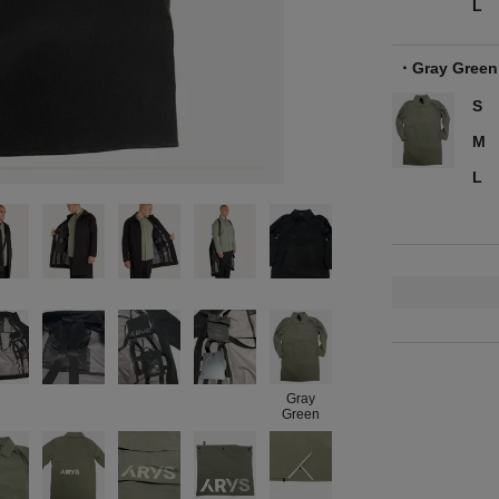
L
Gray Green
S
M
L
Gray
Green