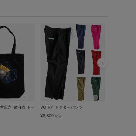
♡
♡
×久方広之 銀河猫 トー
VOIRY ドクターパンツ
Porter Clas
PANTS PC-00
¥
6,600
税込
¥
85,800
税込