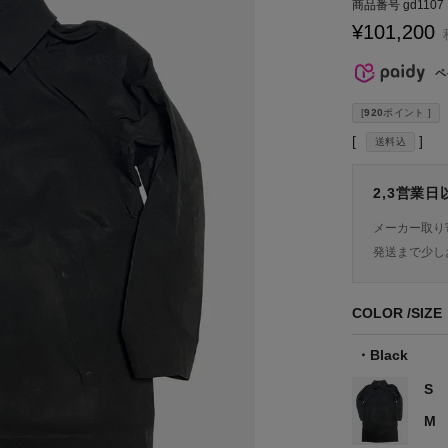
商品番号
gd1107
¥
101,200
ペ
[
920
ポイント ]
送料込
2,3営業
メーカー取り
発送まで少し
COLOR
SIZE
Black
S
M