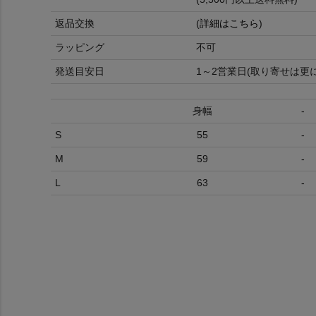
返品交換
(
詳細はこちら
)
ラッピング
不可
発送目安日
1～2営業日(取り寄せは更
身幅
-
S
55
-
M
59
-
L
63
-