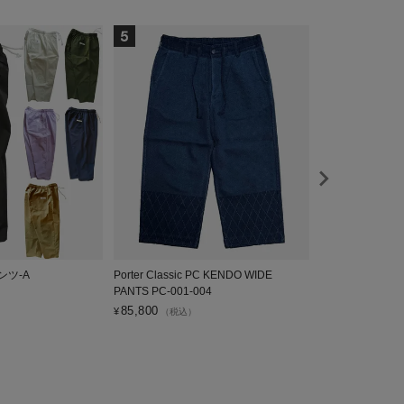
ンツ-A
Porter Classic PC KENDO WIDE
VOIRY ドクタ
PANTS PC-001-004
6,600
¥
（税込）
85,800
¥
（税込）