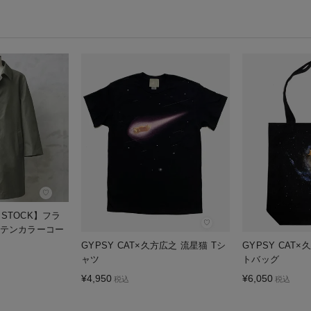
♡
D STOCK】フラ
♡
ステンカラーコー
GYPSY CAT×久方広之 流星猫 Tシ
GYPSY CAT
ャツ
トバッグ
¥
4,950
¥
6,050
税込
税込