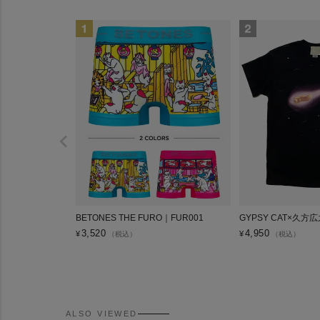
BETONES THE FURO｜FUR001
GYPSY CAT×久方
3,520
4,950
¥
¥
（税込）
（税込）
ALSO VIEWED