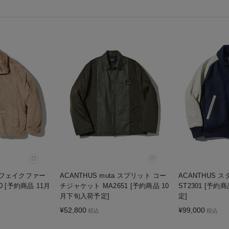
♡
♡
ta フェイクファー
ACANTHUS muta スプリット コー
ACANTHUS
0 [予約商品 11月
チジャケット MA2651 [予約商品 10
ST2301 [予約
月下旬入荷予定]
定]
¥
52,800
¥
99,000
税込
税込