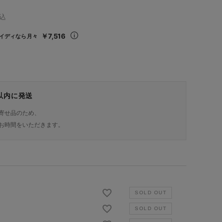
込
￥7,516
イディなら月々
日以内に発送
寄せ品のため、
お時間をいただきます。