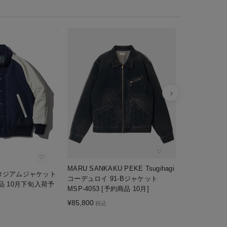
MARU SANK
ージャケット M
12月]
¥
393,800
税
♡
♡
MARU SANKAKU PEKE Tsugihagi
 スタジアムジャケット
コーデュロイ 91-Bジャケット
商品 10月下旬入荷予
MSP-4053 [予約商品 10月]
¥
85,800
税込