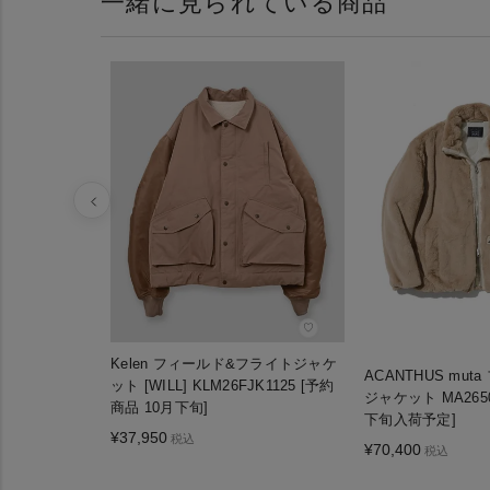
一緒に見られている商品
♡
Kelen フィールド&フライトジャケ
ACANTHUS mu
ット [WILL] KLM26FJK1125 [予約
ジャケット MA265
商品 10月下旬]
下旬入荷予定]
¥
37,950
税込
¥
70,400
税込