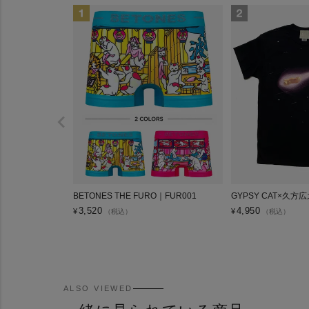
BETONES THE FURO｜FUR001
GYPSY CAT×久方
3,520
4,950
¥
¥
（税込）
（税込）
ALSO VIEWED