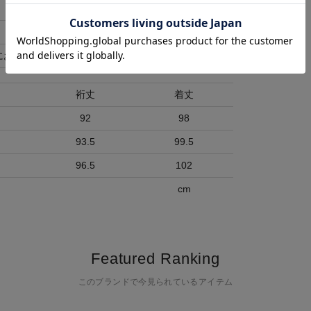
にお時間頂く場合がございます)
裄丈
着丈
92
98
93.5
99.5
96.5
102
cm
Featured Ranking
このブランドで今見られているアイテム