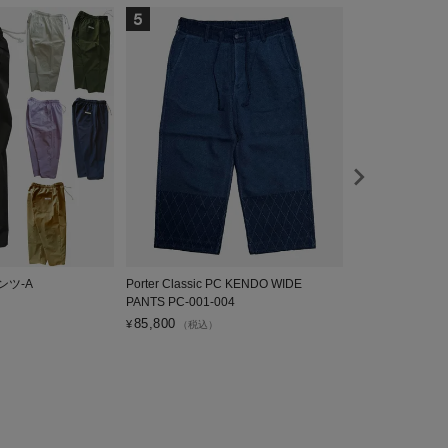
ンツ-A
Porter Classic PC KENDO WIDE
VOIRY ドクタ
PANTS PC-001-004
6,600
¥
（税込）
85,800
¥
（税込）