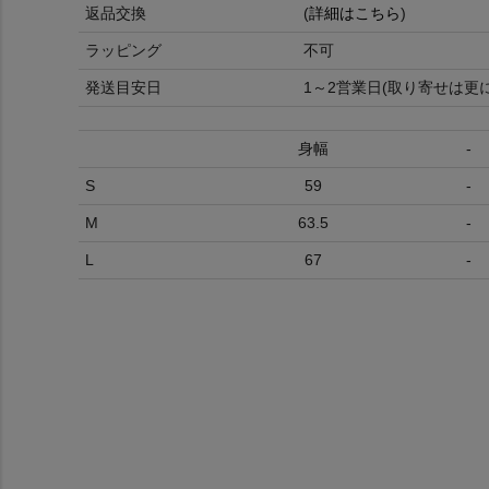
返品交換
(
詳細はこちら
)
ラッピング
不可
発送目安日
1～2営業日(取り寄せは更
身幅
-
S
59
-
M
63.5
-
L
67
-