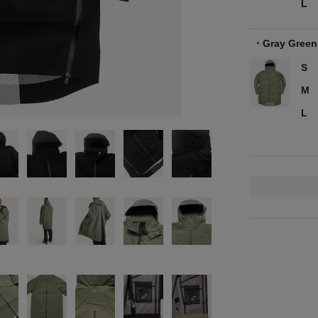
L
Gray Green
S
M
L