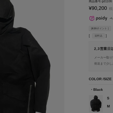
商品番号
gd1106
¥
90,200
税
ペ
[
820
ポイント ]
送料込
2,3営業
メーカー取り
発送まで少し
COLOR
SIZE
Black
S
M