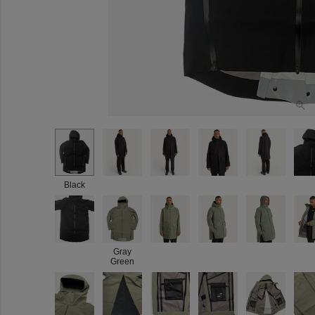
Black
Gray
Green