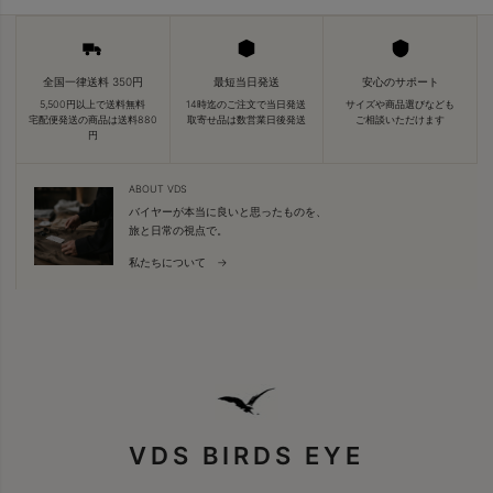
全国一律送料 350円
最短当日発送
安心のサポート
5,500円以上で送料無料
14時迄のご注文で当日発送
サイズや商品選びなども
宅配便発送の商品は送料880
取寄せ品は数営業日後発送
ご相談いただけます
円
ABOUT VDS
バイヤーが本当に良いと思ったものを、
旅と日常の視点で。
私たちについて →
VDS BIRDS EYE