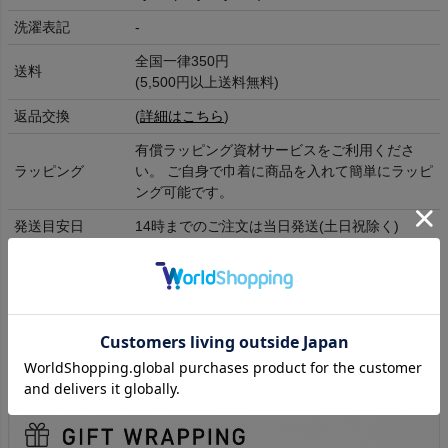
洗濯表記
-
全国一律350円
送料
(5,500円以上送料無料)
返品交換
(
詳細はこちら
)
有償ラッピング資材サービスをご利用くださ
ラッピング
い。 ご自身で巾着に商品を入れて簡単にラッピ
ング可能です。
発送目安日
14時までのご注文は当日発送(土日祝除く)
大きさ
F
12×h9×d2
cm