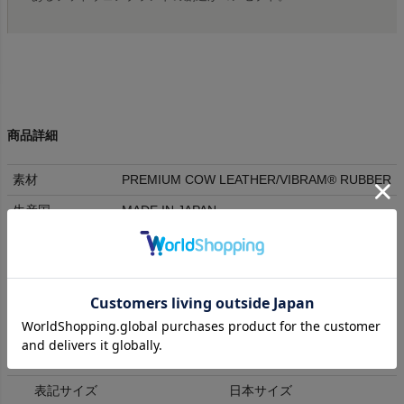
商品詳細
素材
PREMIUM COW LEATHER/VIBRAM® RUBBER
生産国
MADE IN JAPAN
全国一律880円
送料
(5,500円以上送料無料)
取り寄せ品につき返品・交換ができません。
返品交換
(
詳細はこちら
)
ラッピング
不可
表記サイズ
日本サイズ