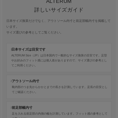
ALTERUM
詳しいサイズガイド
日本サイズ換算だけでなく、アウトソール内寸と前足部幅内寸を掲載して
います。
サイズ選びの参考としてご覧ください。
日本サイズは目安です
1
ALTERUM Size（JP）は日本国内で一般的なサイズ換算の目安です。足型
やお好みのフィット感には個人差がありますので、サイズ選びの参考とし
てご利用ください。
アウトソール内寸
2
靴内部のつま先からかかとまでの長さを計測しています。足長の目安とし
てご確認ください。
前足部幅内寸
3
足を入れる前足部の内側の幅を計測しています。フィット感の参考として