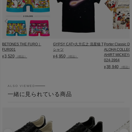
BETONES THE FURO｜
GYPSY CAT×久方広之 流星猫 T
Porter Classic D
FUR001
シャツ
ALOHA COLLEC
AHIRT MICKEY/M
3,520
4,950
¥
¥
（税込）
（税込）
024-3964
38,940
¥
（税込）
ALSO VIEWED
一緒に見られている商品