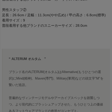
男性スタッフ②
足長：26.6cm / 足幅：11.3cm(やや広め) / 甲の高さ：6.8cm(標準)
着用サイズ：9
普段着用する他ブランドのスニーカーサイズ：28.0cm
“ ALTERUM オルタム ”
ブランド名のALTERUM(オルタム)はAlternative(もうひとつの選
択)にMind(精神)、Maven(専門)、Military(軍用)などの頭文字"M"を
繋いだ造語。
普遍的なヴィンテージモデルやアーカイブスペックを踏襲しつ
つ、より現代的にブラッシュアップさせた、もうひとつ上の価値
あるフットウェアブランドの創造がコンセプト。