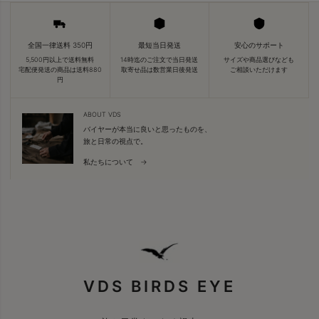
全国一律送料 350円
最短当日発送
安心のサポート
5,500円以上で送料無料
14時迄のご注文で当日発送
サイズや商品選びなども
宅配便発送の商品は送料880
取寄せ品は数営業日後発送
ご相談いただけます
円
ABOUT VDS
バイヤーが本当に良いと思ったものを、
旅と日常の視点で。
私たちについて →
VDS BIRDS EYE