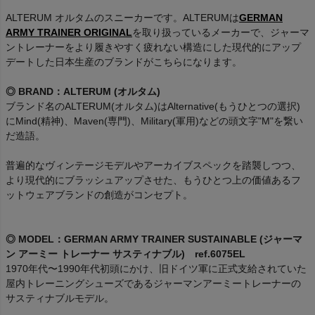
ALTERUM オルタムのスニーカーです。ALTERUMは
GERMAN
ARMY TRAINER ORIGINAL
を取り扱っているメーカーで、ジャーマ
ントレーナーをより履きやすく疲れない構造にした現代的にアップ
デートした日本生産のブランドがこちらになります。
◎ BRAND：ALTERUM (オルタム)
ブランド名のALTERUM(オルタム)はAlternative(もうひとつの選択)
にMind(精神)、Maven(専門)、Military(軍用)などの頭文字"M"を繋い
だ造語。
普遍的なヴィンテージモデルやアーカイブスペックを踏襲しつつ、
より現代的にブラッシュアップさせた、もうひとつ上の価値あるフ
ットウェアブランドの創造がコンセプト。
◎ MODEL：GERMAN ARMY TRAINER SUSTAINABLE (ジャーマ
ン アーミー トレーナー サスティナブル) ref.6075EL
1970年代〜1990年代初頭にかけ、旧ドイツ軍に正式支給されていた
屋内トレーニングシューズであるジャーマンアーミートレーナーの
サスティナブルモデル。