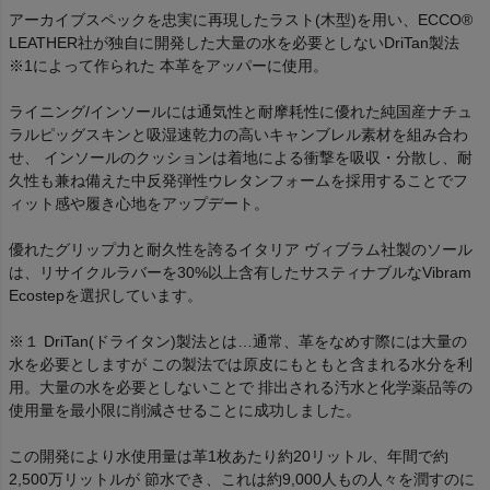
アーカイブスペックを忠実に再現したラスト(木型)を用い、ECCO®
LEATHER社が独自に開発した大量の水を必要としないDriTan製法
※1によって作られた 本革をアッパーに使用。
ライニング/インソールには通気性と耐摩耗性に優れた純国産ナチュ
ラルピッグスキンと吸湿速乾力の高いキャンブレル素材を組み合わ
せ、 インソールのクッションは着地による衝撃を吸収・分散し、耐
久性も兼ね備えた中反発弾性ウレタンフォームを採用することでフ
ィット感や履き心地をアップデート。
優れたグリップ力と耐久性を誇るイタリア ヴィブラム社製のソール
は、リサイクルラバーを30%以上含有したサスティナブルなVibram
Ecostepを選択しています。
※１ DriTan(ドライタン)製法とは…通常、革をなめす際には大量の
水を必要としますが この製法では原皮にもともと含まれる水分を利
用。大量の水を必要としないことで 排出される汚水と化学薬品等の
使用量を最小限に削減させることに成功しました。
この開発により水使用量は革1枚あたり約20リットル、年間で約
2,500万リットルが 節水でき、これは約9,000人もの人々を潤すのに