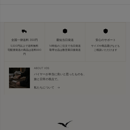
全国一律送料 350円
最短当日発送
安心のサポート
5,500円以上で送料無料
14時迄のご注文で当日発送
サイズや商品選びなども
宅配便発送の商品は送料880
取寄せ品は数営業日後発送
ご相談いただけます
円
ABOUT VDS
バイヤーが本当に良いと思ったものを、
旅と日常の視点で。
私たちについて →