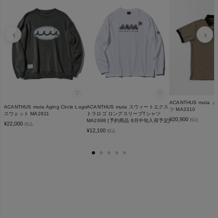
♡
♡
ACANTHUS muta
ACANTHUS muta Aging Circle Logo
ACANTHUS muta スウィートエクス
ツ MA2310
スウェット MA2611
トラロゴ ロングスリーブTシャツ
¥
20,900
税込
MA2698 [予約商品 8月中旬入荷予定]
¥
22,000
税込
¥
12,100
税込