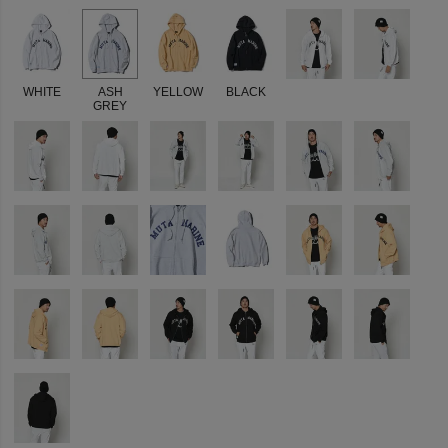
WHITE
ASH
YELLOW
BLACK
GREY