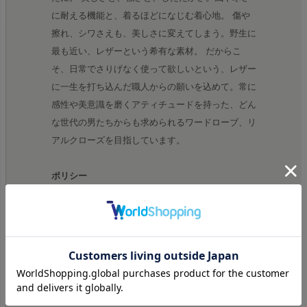
に耐える機能と、着るほどになじむ着心地。 傷や
擦れ、シワさえも、美しさに変えてしまう。野生に
最も近い、レザーという希有な素材。 だからこ
そ、日常でさりげなく使って欲しいという、レザー
に一生を打ち込んだ職人からの願いを込めて。常に
感性や美意識を磨くアティチュードを持った、どん
な世代の男たちからも求められるワードローブ、リ
アルクローズを目指しています。
ポリシー
ヒストリック・アプローチ _ 歴史から学び、普遍
となり得るアイテムを展開する。 モダン・コンシ
ャスネス _ 今の時代や個人のライフスタイルにあ
った機能性とデザインを提案する。 ユニーク・ク
リエイション _ どこにも真似できない、オリジナ
リティある手法や発想による物づくり。 ロング・
パフォーマンス _ いつまでも愛着を持って着られ