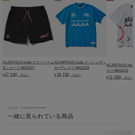
ACANTHUS muta スウィートム
ACANTHUS muta メッシュサッ
ACANTHUS muta 
タショーツ MA2527
カーTシャツ MA2519
ャツ MA2612
27,500
18,700
¥
¥
（税込）
（税込）
11,000
¥
（税込）
ALSO VIEWED
一緒に見られている商品