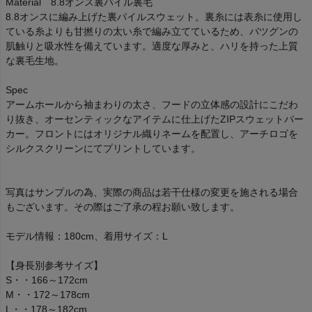
Material 8.8オンス裏パイル裏毛
8.8オンスに編み上げた裏パイルスウェット。裏糸には表糸に使用し
ている糸よりも甘撚りの太い糸で編み立てているため、バツグンの
肌触りと吸水性を備えています。適度な厚みと、ハリを持った上質
な裏毛生地。
Spec
アームホールから袖まわりの太さ、フードの立体感の設計にこだわ
り抜き、オーセンティックなアイテムに仕上げたZIPスウェットパー
カー。フロントにはオリジナル織りネームを配置し、アーチロゴを
シルクスクリーンにてプリントしています。
写真はサンプルの為、実際の商品は若干仕様の変更を施される場合
もございます。その際はご了承の程お願い致します。
モデル情報：180cm、着用サイズ：L
【身長別参考サイズ】
S・・166～172cm
M・・172～178cm
L・・178～182cm