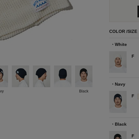
COLOR
SIZE
White
F
Navy
vy
Black
F
Black
F