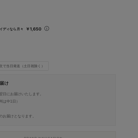
込
￥1,650
イディなら月々
注文で当日発送（土日祝除く）
届け
翌日にお届けいたします。
州は中1日）
のお届けとなります。