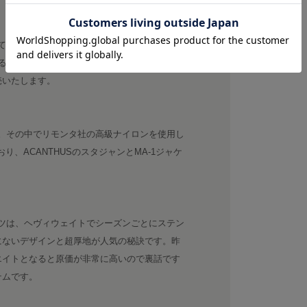
けており、他では13万円を超える価格になってし
るのも、自社で生産している強みです。スタジ
売いたします。
ズ。その中でリモンタ社の高級ナイロンを使用し
り、ACANTHUSのスタジャンとMA-1ジャケ
ンツは、ヘヴィウェイトでシーズンごとにステン
にないデザインと超厚地が人気の秘訣です。昨
エイトとなると原価が非常に高いので裏話です
テムです。