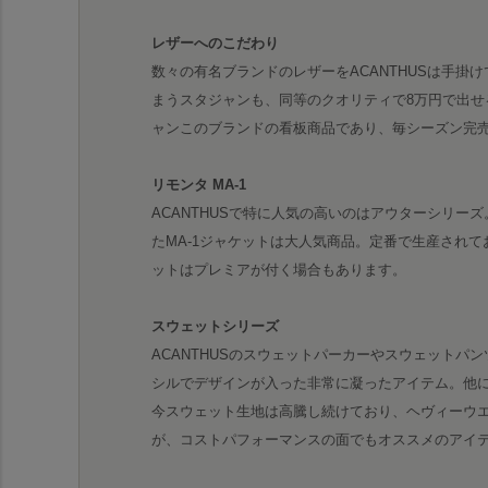
レザーへのこだわり
数々の有名ブランドのレザーをACANTHUSは手掛
まうスタジャンも、同等のクオリティで8万円で出せ
ャンこのブランドの看板商品であり、毎シーズン完
リモンタ MA-1
ACANTHUSで特に人気の高いのはアウターシリー
たMA-1ジャケットは大人気商品。定番で生産されてお
ットはプレミアが付く場合もあります。
スウェットシリーズ
ACANTHUSのスウェットパーカーやスウェットパ
シルでデザインが入った非常に凝ったアイテム。他
今スウェット生地は高騰し続けており、ヘヴィーウ
が、コストパフォーマンスの面でもオススメのアイ