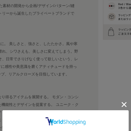
た素材の開発から企画/デザイン/パターン/縫
トリーから誕生したプライベートブランドで
たに。 美しさと、強さと、したたかさ。風や寒
擦れ、シワさえも、美しさに変えてしまう。野
そ、日常でさりげなく使って欲しいという、レ
常に感性や美意識を磨くアティチュードを持っ
ーブ、リアルクローズを目指しています。
なり得るアイテムを展開する。 モダン・コンシ
た機能性とデザインを提案する。 ユニーク・ク
ティある手法や発想による物づくり。 ロング・
ような、クオリティの高さを実現する。 シン
グを生かした風合いを意識する。