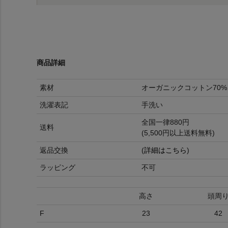
商品詳細
素材
オーガニックコットン70%
洗濯表記
手洗い
全国一律880円
送料
(5,500円以上送料無料)
返品交換
(
詳細はこちら
)
ラッピング
不可
高さ
頭周
F
23
42