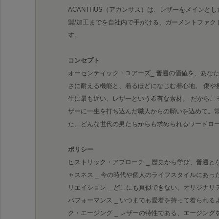
ACANTHUS（アカンサス）は、レザーをメインとし
製/加工までを自社内で手がける、ガーメントファク
す。
コンセプト
オーセンティック・ユアーズ_ 普遍の価値を、あな
さに耐える機能と、着るほどになじむ着心地。 傷や
生に最も近い、レザーという希有な素材。 だからこ
ザーに一生を打ち込んだ職人からの願いを込めて。
た、どんな世代の男たちからも求められるワードロ
ポリシー
ヒストリック・アプローチ _ 歴史から学び、普遍と
ャスネス _ 今の時代や個人のライフスタイルにあっ
リエイション _ どこにも真似できない、オリジナリ
パフォーマンス _ いつまでも愛着を持って着られる
ク・エージング _ レザーの特性である、エージン