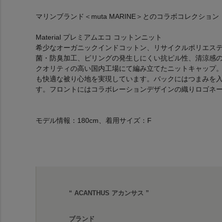
マリンブランド＜muta MARINE＞とのコラボコレクション
Material プレミアムエコ コットンニット
希少なオーガニックインドコットン、リサイクルポリエス
菌・防臭加工、ピリングの発生しにくい抗ピル性、清涼感のシ
クオリティの高い国内工場にて編み立てたニットキャップ
も快適な被り心地を実現しています。バックにはつまみを
す。フロントにはコラボレーションデザインの織りロゴネ
モデル情報：180cm、着用サイズ：F
“ ACANTHUS アカンサス ”
ブランド