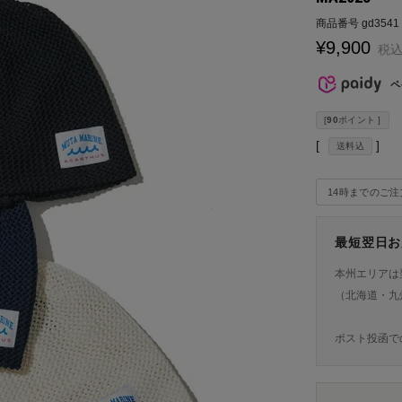
商品番号
gd3541
¥
9,900
税
ペ
[
90
ポイント ]
送料込
14時までのご
最短翌日お
本州エリアは
（北海道・九
ポスト投函で