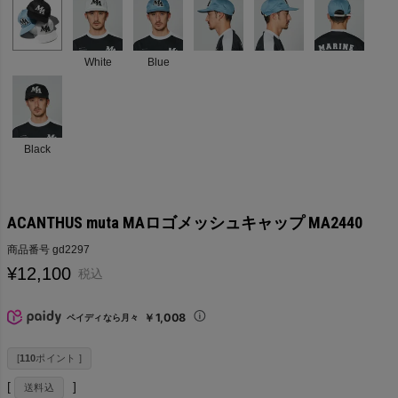
White
Blue
Black
ACANTHUS muta MAロゴメッシュキャップ MA2440
商品番号
gd2297
¥
12,100
税込
￥1,008
ペイディなら月々
[
110
ポイント ]
送料込