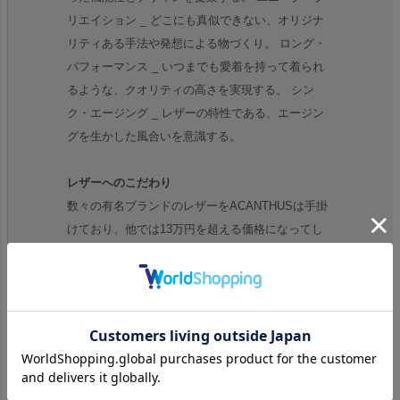
リエイション _ どこにも真似できない、オリジナ
リティある手法や発想による物づくり。 ロング・
パフォーマンス _ いつまでも愛着を持って着られ
るような、クオリティの高さを実現する。 シン
ク・エージング _ レザーの特性である、エージン
グを生かした風合いを意識する。
レザーへのこだわり
数々の有名ブランドのレザーをACANTHUSは手掛
けており、他では13万円を超える価格になってし
まうスタジャンも、同等のクオリティで8万円で出
せるのも、自社で生産している強みです。スタジャ
ンこのブランドの看板商品であり、毎シーズン完売
いたします。
リモンタ MA-1
ACANTHUSで特に人気の高いのはアウターシリー