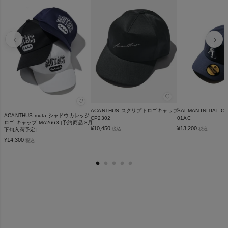
♡
♡
ACANTHUS スクリプトロゴキャップ
SALMAN INITIAL CA
ACANTHUS muta シャドウカレッジ
CP2302
01AC
ロゴ キャップ MA2663 [予約商品 8月
¥
10,450
¥
13,200
税込
税込
下旬入荷予定]
¥
14,300
税込