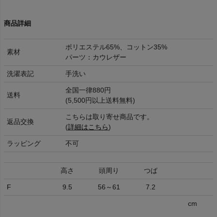
商品詳細
ポリエステル65%、コットン35%
素材
パーツ：カウレザー
洗濯表記
手洗い
全国一律880円
送料
(5,500円以上送料無料)
こちらは取り寄せ商品です。
返品交換
(
詳細はこちら
)
ラッピング
不可
高さ
頭周り
つば
F
9.5
56～61
7.2
cm