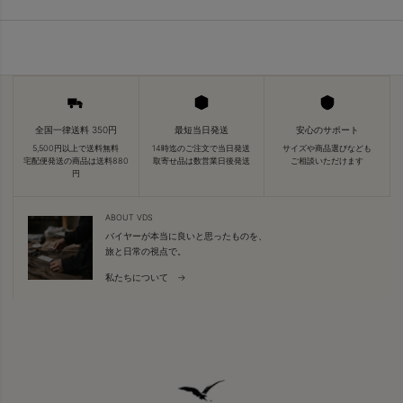
全国一律送料 350円
最短当日発送
安心のサポート
5,500円以上で送料無料
14時迄のご注文で当日発送
サイズや商品選びなども
宅配便発送の商品は送料880
取寄せ品は数営業日後発送
ご相談いただけます
円
ABOUT VDS
バイヤーが本当に良いと思ったものを、
旅と日常の視点で。
私たちについて →