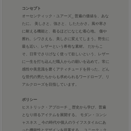
コンセプト
オーセンティック・ユアーズ_ 普遍の価値を、あな
たに。 美しさと、強さと、したたかさ。風や寒さ
に耐える機能と、着るほどになじむ着心地。 傷や
擦れ、シワさえも、美しさに変えてしまう。野生に
最も近い、レザーという希有な素材。 だからこ
そ、日常でさりげなく使って欲しいという、レザー
に一生を打ち込んだ職人からの願いを込めて。常に
感性や美意識を磨くアティチュードを持った、どん
な世代の男たちからも求められるワードローブ、リ
アルクローズを目指しています。
ポリシー
ヒストリック・アプローチ _ 歴史から学び、普遍
となり得るアイテムを展開する。 モダン・コンシ
ャスネス _ 今の時代や個人のライフスタイルにあ
った機能性とデザインを提案する。 ユニーク・ク