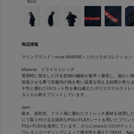
Black
商品情報
マリンブランド＜muta MARINE＞とのコラボコレクション
Material ドライストレッチ
着用時に発生した汗を肌側の繊維が素早く吸収し、細かい
加速させる事で衣服内の熱を奪い温度を抑える効果が有り
チ性と優れたUVカット性を兼ね備えたポリエステルストレ
タニカル柄をプリントしています。
spec
吸水、速乾性、ドライ感に優れたストレッチ素材を使用し
にて取り付ける立体的なPOLI-FLEXシートを用いたプリ
POLI-FLEXを使用しています。さらにmuraロゴのポケ
ウレタンコーディングによって撥水性を備えたYKK社 AquaG