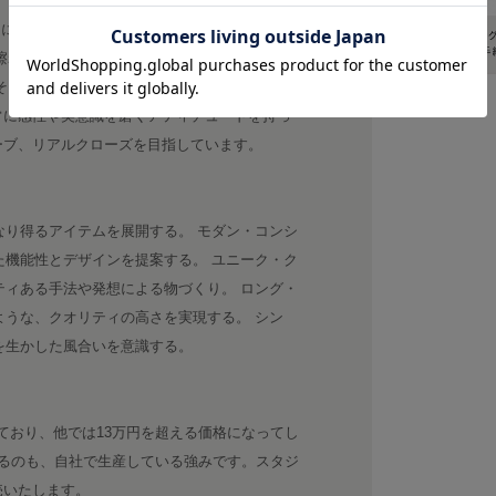
たに。 美しさと、強さと、したたかさ。風や寒
擦れ、シワさえも、美しさに変えてしまう。野
そ、日常でさりげなく使って欲しいという、レ
常に感性や美意識を磨くアティチュードを持っ
ーブ、リアルクローズを目指しています。
なり得るアイテムを展開する。 モダン・コンシ
た機能性とデザインを提案する。 ユニーク・ク
ティある手法や発想による物づくり。 ロング・
ような、クオリティの高さを実現する。 シン
グを生かした風合いを意識する。
けており、他では13万円を超える価格になってし
るのも、自社で生産している強みです。スタジ
売いたします。