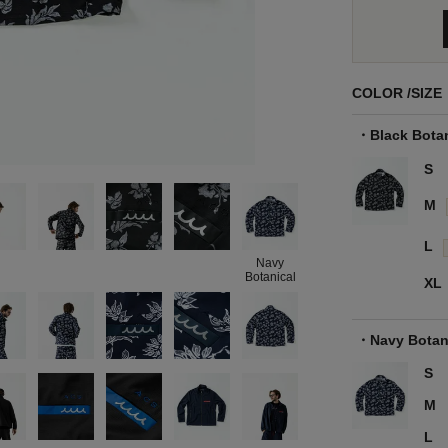
COLOR
SIZE
Black Bota
S
M
L
Navy
Botanical
XL
Navy Botan
S
M
L