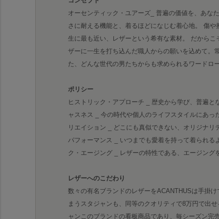
コンセプト
オーセンティック・ユアーズ_ 普遍の価値を、あな
さに耐える機能と、着るほどになじむ着心地。 傷や
生に最も近い、レザーという希有な素材。 だからこ
ザーに一生を打ち込んだ職人からの願いを込めて。
た、どんな世代の男たちからも求められるワードロ
ポリシー
ヒストリック・アプローチ _ 歴史から学び、普遍と
ャスネス _ 今の時代や個人のライフスタイルにあっ
リエイション _ どこにも真似できない、オリジナリ
パフォーマンス _ いつまでも愛着を持って着られる
ク・エージング _ レザーの特性である、エージン
レザーへのこだわり
数々の有名ブランドのレザーをACANTHUSは手掛
まうスタジャンも、同等のクオリティで8万円で出せ
ャンこのブランドの看板商品であり、毎シーズン完