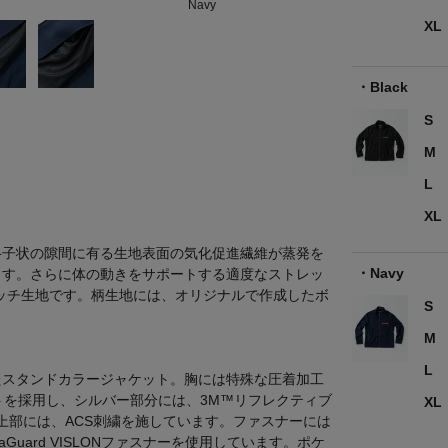
Navy
XL
Black
S
M
L
XL
格子状の隙間に有る生地表面の気化促進繊維が蒸発を
Navy
ます。さらに体の動きをサポートする適度なストレッ
ッチ生地です。柄生地には、オリジナルで作成したボ
S
M
L
たスタンドカラージャケット。胸には特殊な圧着加工
ントを採用し、シルバー部分には、3M™リフレクティブ
XL
ット上部には、ACS刺繍を施しています。ファスナーには
uard VISLONファスナーを使用しています。ポケ