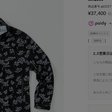
商品番号
gd1527
¥
37,400
税
ペ
[
340
ポイント ]
送料込
2,3営業
こちらの商品
ご注文後に在
状況によりご
あらかじめご