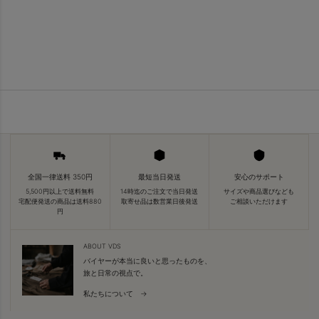
全国一律送料 350円
最短当日発送
安心のサポート
5,500円以上で送料無料
14時迄のご注文で当日発送
サイズや商品選びなども
宅配便発送の商品は送料880
取寄せ品は数営業日後発送
ご相談いただけます
円
ABOUT VDS
バイヤーが本当に良いと思ったものを、
旅と日常の視点で。
私たちについて →