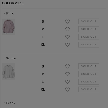
COLOR
SIZE
Pink
S
M
L
XL
White
S
M
L
XL
Black