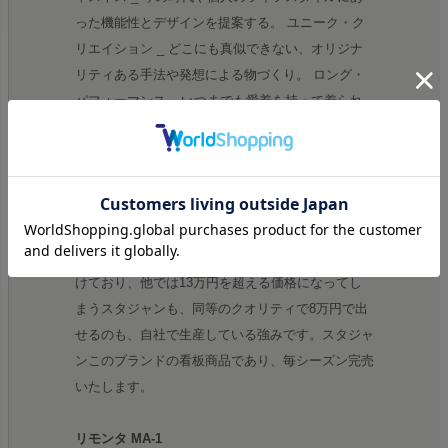
った機能性とデザインを提案する。 ユニーク・ク
リエイション _ どこにも真似できない、オリジナ
リティある手法や発想による物づくり。 ロング・
パフォーマンス _ いつまでも愛着を持って着られ
るような、クオリティの高さを実現する。 シン
ク・エージング _ レザーの特性である、エージン
グを生かした風合いを意識する。
レザーへのこだわり
数々の有名ブランドのレザーをACANTHUSは手掛
けており、他では13万円を超える価格になってし
まうスタジャンも、同等のクオリティで8万円で出
せるのも、自社で生産している強みです。スタジャ
ンこのブランドの看板商品であり、毎シーズン完売
いたします。
リモンタ MA-1