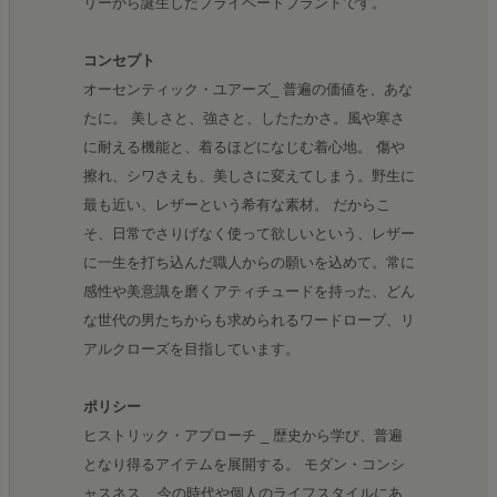
リーから誕生したプライベートブランドです。
コンセプト
オーセンティック・ユアーズ_ 普遍の価値を、あな
たに。 美しさと、強さと、したたかさ。風や寒さ
に耐える機能と、着るほどになじむ着心地。 傷や
擦れ、シワさえも、美しさに変えてしまう。野生に
最も近い、レザーという希有な素材。 だからこ
そ、日常でさりげなく使って欲しいという、レザー
に一生を打ち込んだ職人からの願いを込めて。常に
感性や美意識を磨くアティチュードを持った、どん
な世代の男たちからも求められるワードローブ、リ
アルクローズを目指しています。
ポリシー
ヒストリック・アプローチ _ 歴史から学び、普遍
となり得るアイテムを展開する。 モダン・コンシ
ャスネス _ 今の時代や個人のライフスタイルにあ