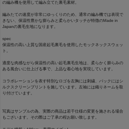
の編み機を使用して編み立てた裏毛素材。
編みたての速度が非常にゆっくりのため、通常の編み機では表現で
きない、保温性豊かな膨らみと柔らかいタッチが特徴のMade in
Japanの裏毛生地になります。
spec
保温性の高い上質な国産起毛裏毛を使用したモックネックスウェッ
ト。
適度な肉感ながら保温性の高い起毛裏毛生地は、柔らかく膨らみの
ある風合いに仕上げる事で、上品な着心地を実現しています。
コラボレーションを表す特別なロゴを左胸には刺繍、バックにはシ
ルクスクリーンプリントを施しています。左袖には織りネームを取
り付けています。
写真はサンプルの為、実際の商品は若干仕様の変更を施される場合
もございます。その際はご了承の程お願い致します。