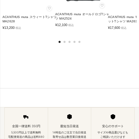
♡
♡
ACANTHUS muta オールドロゴTシャ
ACANTHUS muta スウィートTシャツ
ACANTHUS muta
ツ MA2524
MA2628
ットTシャツ MA263
¥
12,100
税込
¥
13,200
¥
17,600
税込
税込
全国一律送料 350円
最短当日発送
安心のサポート
5,500円以上で送料無料
14時迄のご注文で当日発送
サイズや商品選びなども
宅配便発送の商品は送料880
取寄せ品は数営業日後発送
ご相談いただけます