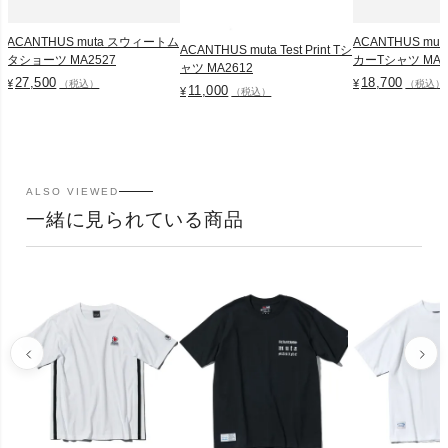
ACANTHUS muta スウィートム
ACANTHUS mu
ACANTHUS muta Test Print Tシ
タショーツ MA2527
カーTシャツ MA2
ャツ MA2612
27,500
18,700
¥
¥
（税込）
（税込）
11,000
¥
（税込）
ALSO VIEWED
一緒に見られている商品