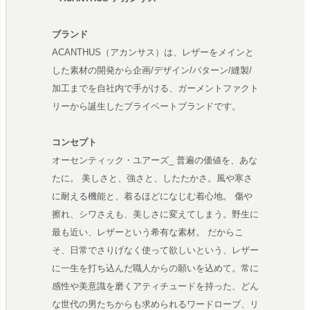
ブランド
ACANTHUS（アカンサス）は、レザーをメインと
した素材の開発から企画/デザイン/パターン/縫製/
加工までを自社内で手がける、ガーメントファクト
リーから誕生したプライベートブランドです。
コンセプト
オーセンティック・ユアーズ_ 普遍の価値を、あな
たに。 美しさと、強さと、したたかさ。風や寒さ
に耐える機能と、着るほどになじむ着心地。 傷や
擦れ、シワさえも、美しさに変えてしまう。野生に
最も近い、レザーという希有な素材。 だからこ
そ、日常でさりげなく使って欲しいという、レザー
に一生を打ち込んだ職人からの願いを込めて。常に
感性や美意識を磨くアティチュードを持った、どん
な世代の男たちからも求められるワードローブ、リ