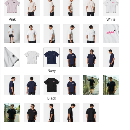
Pink
White
Navy
Black