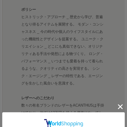
ポリシー
ヒストリック・アプローチ _ 歴史から学び、普遍
となり得るアイテムを展開する。 モダン・コンシ
ャスネス _ 今の時代や個人のライフスタイルにあ
った機能性とデザインを提案する。 ユニーク・ク
リエイション _ どこにも真似できない、オリジナ
リティある手法や発想による物づくり。 ロング・
パフォーマンス _ いつまでも愛着を持って着られ
るような、クオリティの高さを実現する。 シン
ク・エージング _ レザーの特性である、エージン
グを生かした風合いを意識する。
レザーへのこだわり
数々の有名ブランドのレザーをACANTHUSは手掛
けており、他では13万円を超える価格になってし
まうスタジャンも、同等のクオリティで8万円で出