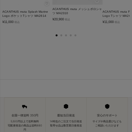
♡
♡
ACANTHUS muta メッシュポロシャ
ACANTHUS muta Splash Marine
ACANTHUS muta Foil
ツ MA2310
Logo ポケットTシャツ MA2614
Logo Tシャツ MA26
¥
20,900
税込
¥
11,000
¥
11,000
税込
税込
全国一律送料 350円
最短当日発送
安心のサポート
5,500円以上で送料無料
14時迄のご注文で当日発送
サイズや商品選びなども
宅配便発送の商品は送料880
取寄せ品は数営業日後発送
ご相談いただけます
円