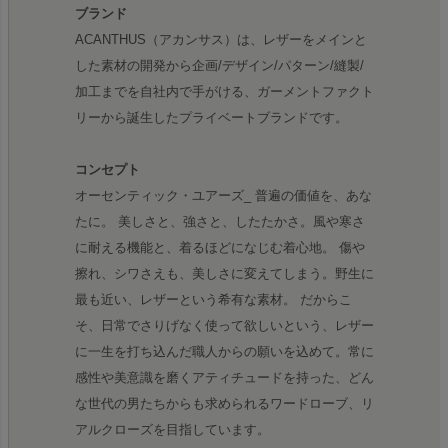
ブランド
ACANTHUS（アカンサス）は、レザーをメインと
した素材の開発から企画/デザイン/パターン/縫製/
加工までを自社内で手がける、ガーメントファクト
リーから誕生したプライベートブランドです。
コンセプト
オーセンティック・ユアーズ_ 普遍の価値を、あな
たに。 美しさと、強さと、したたかさ。風や寒さ
に耐える機能と、着るほどになじむ着心地。 傷や
擦れ、シワさえも、美しさに変えてしまう。野生に
最も近い、レザーという希有な素材。 だからこ
そ、日常でさりげなく使って欲しいという、レザー
に一生を打ち込んだ職人からの願いを込めて。常に
感性や美意識を磨くアティチュードを持った、どん
な世代の男たちからも求められるワードローブ、リ
アルクローズを目指しています。