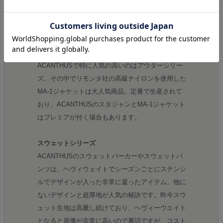
せるのも、自社で生産している強みです。スタジャ
ンこのブランドの看板商品であり、毎シーズン完売
いたします。
リモンタ MA-1
ACANTHUSで特に人気の高いのはアウターシリー
ズ。その中でリモンタ社の高級ナイロンを使用した
MA-1ジャケットは大人気商品。定番で生産されて
おり、ACANTHUSのスタジャンとMA-1ジャケット
はプレミアが付く場合もあります。
スウェットシリーズ
ACANTHUSのスウェットパーカーやスウェットパ
ンツは、ヘヴィウェイトでシーズンごとにステンシ
ルでデザインが入った非常に凝ったアイテム。他に
ないデザインと超厚地が人気の秘訣です。昨今スウ
ェット生地は高騰し続けており、ヘヴィーウエイト
となると原価が非常に高いので裏話ですが、コスト