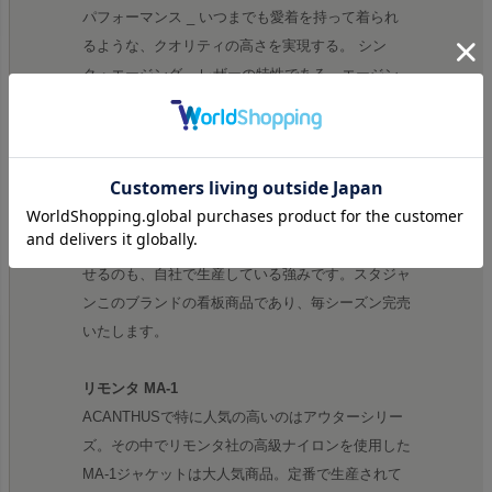
パフォーマンス _ いつまでも愛着を持って着られ
るような、クオリティの高さを実現する。 シン
ク・エージング _ レザーの特性である、エージン
グを生かした風合いを意識する。
レザーへのこだわり
数々の有名ブランドのレザーをACANTHUSは手掛
けており、他では13万円を超える価格になってし
まうスタジャンも、同等のクオリティで8万円で出
せるのも、自社で生産している強みです。スタジャ
ンこのブランドの看板商品であり、毎シーズン完売
いたします。
リモンタ MA-1
ACANTHUSで特に人気の高いのはアウターシリー
ズ。その中でリモンタ社の高級ナイロンを使用した
MA-1ジャケットは大人気商品。定番で生産されて