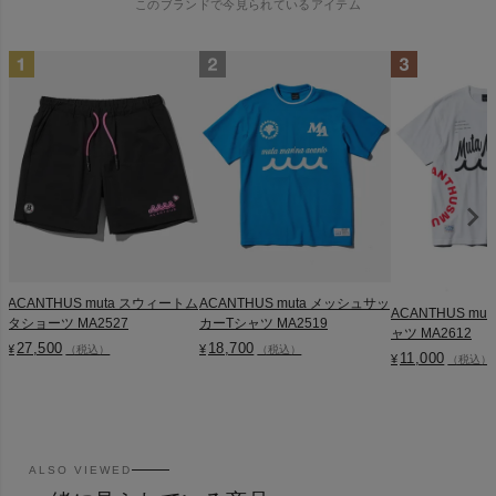
このブランドで今見られているアイテム
ACANTHUS muta スウィートム
ACANTHUS muta メッシュサッ
ACANTHUS muta 
タショーツ MA2527
カーTシャツ MA2519
ャツ MA2612
27,500
18,700
¥
¥
（税込）
（税込）
11,000
¥
（税込）
ALSO VIEWED