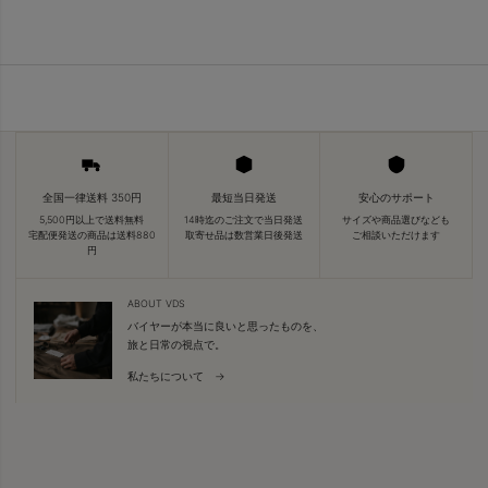
全国一律送料 350円
最短当日発送
安心のサポート
5,500円以上で送料無料
14時迄のご注文で当日発送
サイズや商品選びなども
宅配便発送の商品は送料880
取寄せ品は数営業日後発送
ご相談いただけます
円
ABOUT VDS
バイヤーが本当に良いと思ったものを、
旅と日常の視点で。
私たちについて →