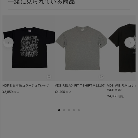
一緒に見られている商品
♡
♡
NOPE 日本語コラージュTシャツ
VDS RELAX FIT T-SHIRT V12107
VDS W.E.R.M コ
WERM-00
¥
3,850
¥
4,400
税込
税込
¥
4,950
税込