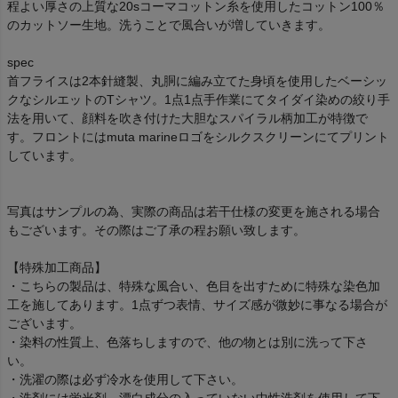
程よい厚さの上質な20sコーマコットン糸を使用したコットン100％
のカットソー生地。洗うことで風合いが増していきます。
spec
首フライスは2本針縫製、丸胴に編み立てた身頃を使用したベーシッ
クなシルエットのTシャツ。1点1点手作業にてタイダイ染めの絞り手
法を用いて、顔料を吹き付けた大胆なスパイラル柄加工が特徴で
す。フロントにはmuta marineロゴをシルクスクリーンにてプリント
しています。
写真はサンプルの為、実際の商品は若干仕様の変更を施される場合
もございます。その際はご了承の程お願い致します。
【特殊加工商品】
・こちらの製品は、特殊な風合い、色目を出すために特殊な染色加
工を施してあります。1点ずつ表情、サイズ感が微妙に事なる場合が
ございます。
・染料の性質上、色落ちしますので、他の物とは別に洗って下さ
い。
・洗濯の際は必ず冷水を使用して下さい。
・洗剤には蛍光剤、漂白成分の入っていない中性洗剤を使用して下