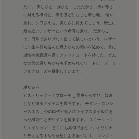
たに。 美しさと、強さと、したたかさ。風や寒さ
に耐える機能と、着るほどになじむ着心地。 傷や
擦れ、シワさえも、美しさに変えてしまう。野生に
最も近い、レザーという希有な素材。 だからこ
そ、日常でさりげなく使って欲しいという、レザー
に一生を打ち込んだ職人からの願いを込めて。常に
感性や美意識を磨くアティチュードを持った、どん
な世代の男たちからも求められるワードローブ、リ
アルクローズを目指しています。
ポリシー
ヒストリック・アプローチ _ 歴史から学び、普遍
となり得るアイテムを展開する。 モダン・コンシ
ャスネス _ 今の時代や個人のライフスタイルにあ
った機能性とデザインを提案する。 ユニーク・ク
リエイション _ どこにも真似できない、オリジナ
リティある手法や発想による物づくり。 ロング・