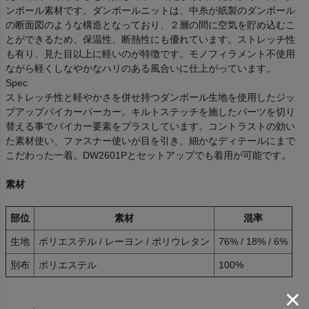
ンボール素材です。ダンボールニットは、中糸が紙製のダンボール
の断面図のような構造となっており、２層の間に空気を貯め込むこ
とができるため、保温性、断熱性にも優れています。ストレッチ性
も有り、見た目以上に軽いのが特徴です。モノフィラメント不使用
ながら軽くしなやかなハリのある風合いに仕上がっています。
Spec
ストレッチ性と軽やかさを併せ持つダンボール生地を使用したジッ
プアップバイカーパーカー。キルトステッチを施したパーツを切り
替える事でバイカー要素をプラスしています。コントラストの効い
た素材使い、ファスナー使いが目を引き、細かなディテールにまで
こだわった一着。DW2601Pとセットアップでも着用が可能です。
素材
部位
素材
混率
生地
ポリエステル / レーヨン / ポリウレタン
76% / 18% / 6%
別布
ポリエステル
100%