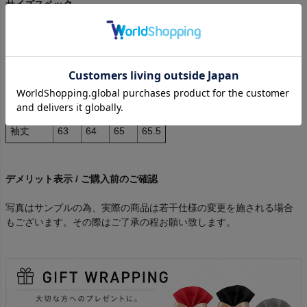
サイズスペック
サイズ
S
M
L
XL
チェスト
52.5
55
57.5
60
肩幅
45
46.5
48
49.5
着丈
65
67
69
71
袖丈
63
64
65
65.5
デメリット表示 / ご購入前のご確認
写真はサンプルの為、実際の商品は若干仕様の変更を施される場合
もございます。その際はご了承の程お願い致します。