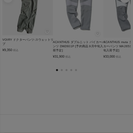
♡
♡
VOIRY ドクターパンツ-スウェットリ
ACANTHUS ダブルニット バイカーパ
ACANTHUS muta
ブ
ンツ DW2601P [予約商品 9月中旬入
カーパンツ MA2653
¥
9,350
税込
荷予定]
旬入荷予定]
¥
31,900
¥
33,000
税込
税込