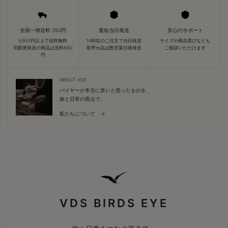
全国一律送料 350円
最短当日発送
安心のサポート
5,500円以上で送料無料
14時迄のご注文で当日発送
サイズや商品選びなども
宅配便発送の商品は送料880
取寄せ品は数営業日後発送
ご相談いただけます
円
ABOUT VDS
バイヤーが本当に良いと思ったものを、
旅と日常の視点で。
私たちについて →
VDS BIRDS EYE