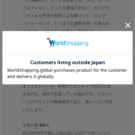
リエイション _ どこにも真似できない、オリジナ
リティある手法や発想による物づくり。 ロング・
パフォーマンス _ いつまでも愛着を持って着られ
るような、クオリティの高さを実現する。 シン
ク・エージング _ レザーの特性である、エージン
グを生かした風合いを意識する。
レザーへのこだわり
数々の有名ブランドのレザーをACANTHUSは手掛
けており、他では13万円を超える価格になってし
まうスタジャンも、同等のクオリティで8万円で出
せるのも、自社で生産している強みです。スタジャ
ンこのブランドの看板商品であり、毎シーズン完売
いたします。
リモンタ MA-1
ACANTHUSで特に人気の高いのはアウターシリー