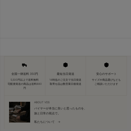
全国一律送料 350円
最短当日発送
安心のサポート
5,500円以上で送料無料
14時迄のご注文で当日発送
サイズや商品選びなども
宅配便発送の商品は送料880
取寄せ品は数営業日後発送
ご相談いただけます
円
ABOUT VDS
バイヤーが本当に良いと思ったものを、
旅と日常の視点で。
私たちについて →