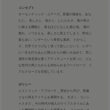
コンセプト
オーセンティック・ユアーズ_ 普遍の価値を、あな
たに。 美しさと、強さと、したたかさ。風や寒さ
に耐える機能と、着るほどになじむ着心地。 傷や
擦れ、シワさえも、美しさに変えてしまう。野生に
最も近い、レザーという希有な素材。 だからこ
そ、日常でさりげなく使って欲しいという、レザー
に一生を打ち込んだ職人からの願いを込めて。常に
感性や美意識を磨くアティチュードを持った、どん
な世代の男たちからも求められるワードローブ、リ
アルクローズを目指しています。
ポリシー
ヒストリック・アプローチ _ 歴史から学び、普遍
となり得るアイテムを展開する。 モダン・コンシ
ャスネス _ 今の時代や個人のライフスタイルにあ
った機能性とデザインを提案する。 ユニーク・ク