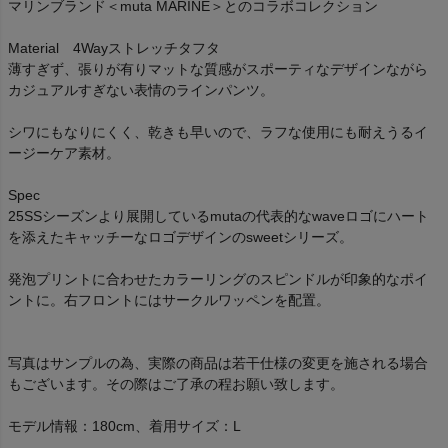
マリンブランド＜muta MARINE＞とのコラボコレクション
Material 4Wayストレッチタフタ
薄すぎず、張りが有りマットな質感がスポーティなデザインながら
カジュアルすぎない表情のラインパンツ。
シワにもなりにくく、乾きも早いので、ラフな使用にも耐えうるイ
ージーケア素材。
Spec
25SSシーズンより展開しているmutaの代表的なwaveロゴにハート
を添えたキャッチーなロゴデザインのsweetシリーズ。
発泡プリントに合わせたカラーリングのスピンドルが印象的なポイ
ントに。右フロントにはサークルワッペンを配置。
写真はサンプルの為、実際の商品は若干仕様の変更を施される場合
もございます。その際はご了承の程お願い致します。
モデル情報：180cm、着用サイズ：L