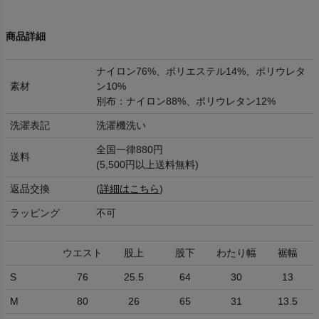
商品詳細
ナイロン76%、ポリエステル14%、ポリウレタ
素材
ン10%
別布：ナイロン88%、ポリウレタン12%
洗濯表記
洗濯機洗い
全国一律880円
送料
(5,500円以上送料無料)
返品交換
(
詳細はこちら
)
ラッピング
不可
ウエスト
股上
股下
わたり幅
裾幅
S
76
25.5
64
30
13
M
80
26
65
31
13.5