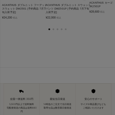
ACANTHUS カーゴ
ACANTHUS ダブルニット フーデッド
ACANTHUS ダブルニット スウェット
JK2501P
スウェット DW2501 [予約商品 7月下
パンツ DW2501P [予約商品 7月下旬
¥
28,600
税込
旬入荷予定]
入荷予定]
¥
24,200
¥
22,000
税込
税込
全国一律送料 350円
最短当日発送
安心のサポート
5,500円以上で送料無料
14時迄のご注文で当日発送
サイズや商品選びなども
宅配便発送の商品は送料880
取寄せ品は数営業日後発送
ご相談いただけます
円