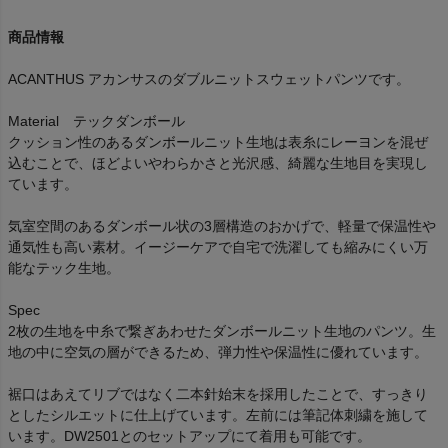
商品情報
ACANTHUS アカンサスのダブルニットスウェットパンツです。
Material テックダンボール
クッション性のあるダンボールニット生地は表糸にレーヨンを混ぜ
込むことで、ほどよいやわらかさと光沢感、綺麗な生地目を実現し
ています。
気室空間のあるダンボール状の3層構造のおかげで、軽量で保温性や
通気性も高い素材。イージーケアで自宅で洗濯しても縮みにくい万
能なテック生地。
Spec
2枚の生地を中糸で繋ぎあわせたダンボールニット生地のパンツ。生
地の中に空気の層ができるため、弾力性や保温性に優れています。
裾口はあえてリブではなく二本針始末を採用したことで、すっきり
としたシルエットに仕上げています。左前には筆記体刺繍を施して
います。DW2501とのセットアップにて着用も可能です。