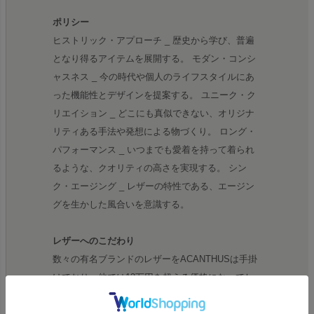
ポリシー
ヒストリック・アプローチ _ 歴史から学び、普遍
となり得るアイテムを展開する。 モダン・コンシ
ャスネス _ 今の時代や個人のライフスタイルにあ
った機能性とデザインを提案する。 ユニーク・ク
リエイション _ どこにも真似できない、オリジナ
リティある手法や発想による物づくり。 ロング・
パフォーマンス _ いつまでも愛着を持って着られ
るような、クオリティの高さを実現する。 シン
ク・エージング _ レザーの特性である、エージン
グを生かした風合いを意識する。
レザーへのこだわり
数々の有名ブランドのレザーをACANTHUSは手掛
けており、他では13万円を超える価格になってし
まうスタジャンも、同等のクオリティで8万円で出
せるのも、自社で生産している強みです。スタジャ