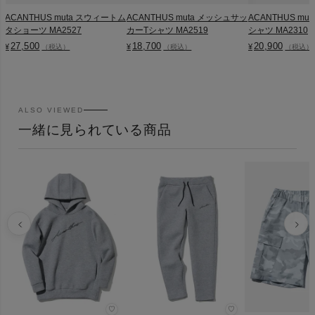
ACANTHUS muta スウィートム
ACANTHUS muta メッシュサッ
ACANTHUS mu
タショーツ MA2527
カーTシャツ MA2519
シャツ MA2310
27,500
18,700
20,900
¥
¥
¥
（税込）
（税込）
（税込）
ALSO VIEWED
一緒に見られている商品
♡
♡