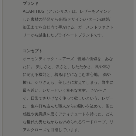
ブランド
ACANTHUS（アカンサス）は、レザーをメインと
した素材の開発から企画/デザイン/パターン/縫製/
加工までを自社内で手がける、ガーメントファクト
リーから誕生したプライベートブランドです。
コンセプト
オーセンティック・ユアーズ_ 普遍の価値を、あな
たに。 美しさと、強さと、したたかさ。風や寒さ
に耐える機能と、着るほどになじむ着心地。 傷や
擦れ、シワさえも、美しさに変えてしまう。野生に
最も近い、レザーという希有な素材。 だからこ
そ、日常でさりげなく使って欲しいという、レザー
に一生を打ち込んだ職人からの願いを込めて。常に
感性や美意識を磨くアティチュードを持った、どん
な世代の男たちからも求められるワードローブ、リ
アルクローズを目指しています。