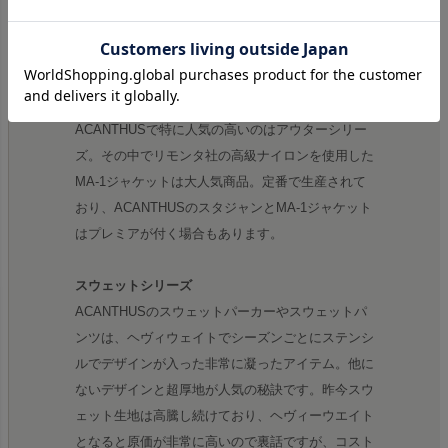
ンこのブランドの看板商品であり、毎シーズン完売
いたします。
リモンタ MA-1
ACANTHUSで特に人気の高いのはアウターシリー
ズ。その中でリモンタ社の高級ナイロンを使用した
MA-1ジャケットは大人気商品。定番で生産されて
おり、ACANTHUSのスタジャンとMA-1ジャケット
はプレミアが付く場合もあります。
スウェットシリーズ
ACANTHUSのスウェットパーカーやスウェットパ
ンツは、ヘヴィウェイトでシーズンごとにステンシ
ルでデザインが入った非常に凝ったアイテム。他に
ないデザインと超厚地が人気の秘訣です。昨今スウ
ェット生地は高騰し続けており、ヘヴィーウエイト
となると原価が非常に高いので裏話ですが、コスト