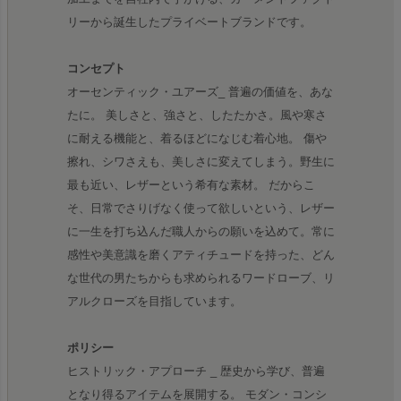
リーから誕生したプライベートブランドです。
コンセプト
オーセンティック・ユアーズ_ 普遍の価値を、あな
たに。 美しさと、強さと、したたかさ。風や寒さ
に耐える機能と、着るほどになじむ着心地。 傷や
擦れ、シワさえも、美しさに変えてしまう。野生に
最も近い、レザーという希有な素材。 だからこ
そ、日常でさりげなく使って欲しいという、レザー
に一生を打ち込んだ職人からの願いを込めて。常に
感性や美意識を磨くアティチュードを持った、どん
な世代の男たちからも求められるワードローブ、リ
アルクローズを目指しています。
ポリシー
ヒストリック・アプローチ _ 歴史から学び、普遍
となり得るアイテムを展開する。 モダン・コンシ