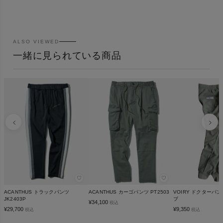
ALSO VIEWED
一緒に見られている商品
♡
♡
ACANTHUS トラックパンツ
ACANTHUS カーゴパンツ PT2503
VOIRY ドクターパ
JK2403P
ブ
¥
34,100
税込
¥
29,700
¥
9,350
税込
税込