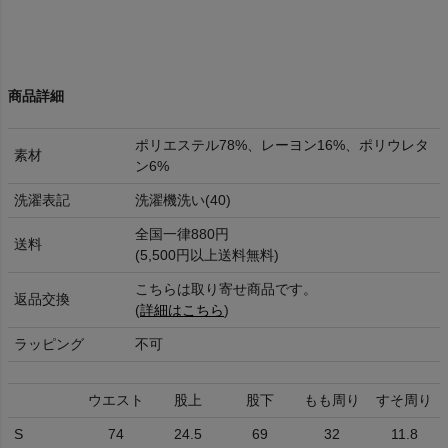
商品詳細
ポリエステル78%、レーヨン16%、ポリウレタ
素材
ン6%
洗濯表記
洗濯機洗い(40)
全国一律880円
送料
(5,500円以上送料無料)
こちらは取り寄せ商品です。
返品交換
(
詳細はこちら
)
ラッピング
不可
ウエスト
股上
股下
もも周り
すそ周り
S
74
24.5
69
32
11.8