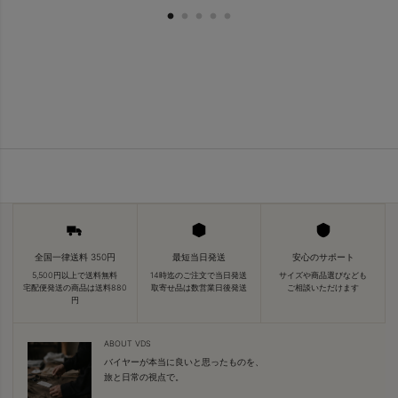
全国一律送料 350円
最短当日発送
安心のサポート
5,500円以上で送料無料
14時迄のご注文で当日発送
サイズや商品選びなども
宅配便発送の商品は送料880
取寄せ品は数営業日後発送
ご相談いただけます
円
ABOUT VDS
バイヤーが本当に良いと思ったものを、
旅と日常の視点で。