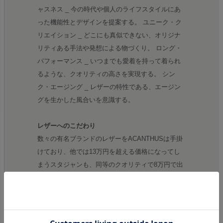
ャスネス _ 今の時代や個人のライフスタイルにあ
った機能性とデザインを提案する。 ユニーク・ク
リエイション _ どこにも真似できない、オリジナ
リティある手法や発想による物づくり。 ロング・
パフォーマンス _ いつまでも愛着を持って着られ
るような、クオリティの高さを実現する。 シン
ク・エージング _ レザーの特性である、エージン
グを生かした風合いを意識する。
レザーへのこだわり
数々の有名ブランドのレザーをACANTHUSは手掛
けており、他では13万円を超える価格になってし
まうスタジャンも、同等のクオリティで8万円で出
せるのも、自社で生産している強みです。スタジャ
ンこのブランドの看板商品であり、毎シーズン完売
いたします。