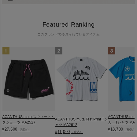
Featured Ranking
このブランドで今見られているアイテム
ACANTHUS muta スウィートム
ACANTHUS mu
ACANTHUS muta Test Print Tシ
タショーツ MA2527
カーTシャツ MA2
ャツ MA2612
27,500
18,700
¥
¥
（税込）
（税込）
11,000
¥
（税込）