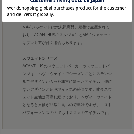
リモンタ MA-1
ACANTHUSで特に人気の高いのはアウターシリー
ズ。その中でリモンタ社の高級ナイロンを使用した
MA-1ジャケットは大人気商品。定番で生産されて
おり、ACANTHUSのスタジャンとMA-1ジャケット
はプレミアが付く場合もあります。
スウェットシリーズ
ACANTHUSのスウェットパーカーやスウェットパ
ンツは、ヘヴィウェイトでシーズンごとにステンシ
ルでデザインが入った非常に凝ったアイテム。他に
ないデザインと超厚地が人気の秘訣です。昨今スウ
ェット生地は高騰し続けており、ヘヴィーウエイト
となると原価が非常に高いので裏話ですが、コスト
パフォーマンスの面でもオススメのアイテムです。