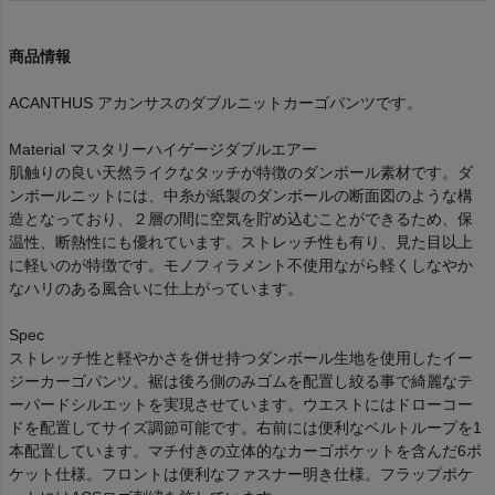
商品情報
ACANTHUS アカンサスのダブルニットカーゴパンツです。
Material マスタリーハイゲージダブルエアー
肌触りの良い天然ライクなタッチが特徴のダンボール素材です。ダ
ンボールニットには、中糸が紙製のダンボールの断面図のような構
造となっており、２層の間に空気を貯め込むことができるため、保
温性、断熱性にも優れています。ストレッチ性も有り、見た目以上
に軽いのが特徴です。モノフィラメント不使用ながら軽くしなやか
なハリのある風合いに仕上がっています。
Spec
ストレッチ性と軽やかさを併せ持つダンボール生地を使用したイー
ジーカーゴパンツ。裾は後ろ側のみゴムを配置し絞る事で綺麗なテ
ーパードシルエットを実現させています。ウエストにはドローコー
ドを配置してサイズ調節可能です。右前には便利なベルトループを1
本配置しています。マチ付きの立体的なカーゴポケットを含んだ6ポ
ケット仕様。フロントは便利なファスナー明き仕様。フラップポケ