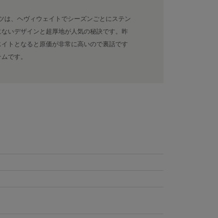
ンツは、ヘヴィウェイトでシーズンごとにステン
にないデザインと超厚地が人気の秘訣です。昨
エイトとなると原価が非常に高いので裏話です
テムです。