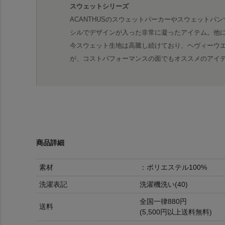
スウェットシリーズ
ACANTHUSのスウェットパーカーやスウェットパ
シルでデザインが入った非常に凝ったアイテム。他
今スウェット生地は高騰し続けており、ヘヴィーウ
が、コストパフォーマンスの面でもオススメのアイ
商品詳細
素材
：ポリエステル100%
洗濯表記
洗濯機洗い(40)
全国一律880円
送料
(5,500円以上送料無料)