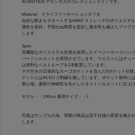
ACANTHUS アカンサスのコレクションラインです。
Material ドライフリーモーションタフタ
自由な動きをサポートする4WAY ストレッチのポリエス
適性を保持。予期せぬ降雨を想定し撥水性も備えたファブ
します。
Spec
高機能なポリエステル生地を採用したイージーカーゴパン
パードシルエットを実現させています。ウエストにはチュ
は便利なベルトループを1本配置しています。
マチ付きの立体的なカーゴポケットを含んだ6ポケット仕様
ケットにはACSロゴ刺繍を施しています。ポケット袋布に
着心地。素材の伸縮性を生かしたタイトシルエットに仕上
モデル・・180cm 着用サイズ・・L
写真はサンプルの為、実際の商品は若干仕様の変更を施さ
します。