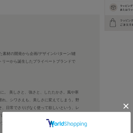
た素材の開発から企画/デザイン/パターン/縫
トリーから誕生したプライベートブランドで
たに。 美しさと、強さと、したたかさ。風や寒
擦れ、シワさえも、美しさに変えてしまう。野
そ、日常でさりげなく使って欲しいという、レ
常に感性や美意識を磨くアティチュードを持っ
ーブ、リアルクローズを目指しています。