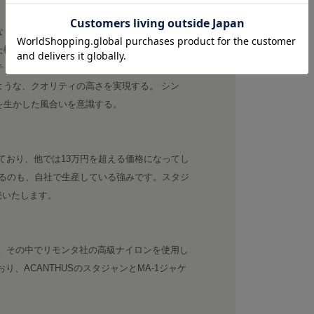
なり得るアイテムを展開する。 モダン・コンシ
た機能性とデザインを提案する。 ユニーク・ク
ティある手法や発想による物づくり。 ロング・
ような、クオリティの高さを実現する。 シン
グを生かした風合いを意識する。
けており、他では13万円を超える価格になってし
るのも、自社で生産している強みです。スタジ
売いたします。
ズ。その中でリモンタ社の高級ナイロンを使用し
り、ACANTHUSのスタジャンとMA-1ジャケ