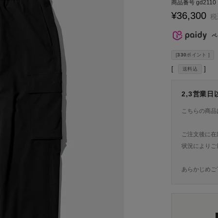
商品番号
gd2110
¥
36,300
税
ペ
[
330
ポイント ]
送料込
2,3営業
こちらの商品
ご注文後に在
状況によりご
あらかじめご