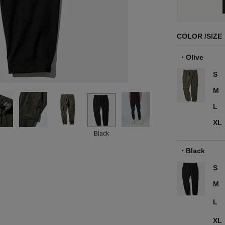
COLOR
SIZE
Olive
S
M
L
XL
Black
Black
S
M
L
XL