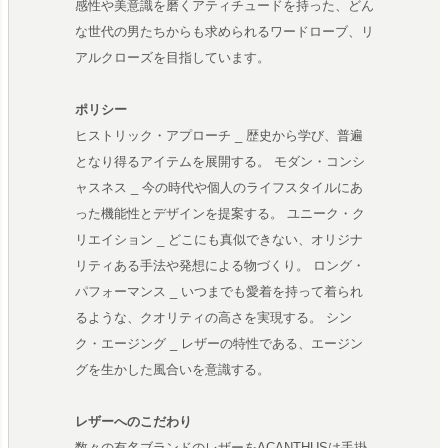
感性や美意識を磨くアティチュードを持った、どん
な世代の男たちからも求められるワードローブ、リ
アルクローズを目指しています。
ポリシー
ヒストリック・アプローチ _ 歴史から学び、普遍
となり得るアイテムを展開する。 モダン・コンシ
ャスネス _ 今の時代や個人のライフスタイルにあ
った機能性とデザインを提案する。 ユニーク・ク
リエイション _ どこにも真似できない、オリジナ
リティある手法や発想による物づくり。 ロング・
パフォーマンス _ いつまでも愛着を持って着られ
るような、クオリティの高さを実現する。 シン
ク・エージング _ レザーの特性である、エージン
グを生かした風合いを意識する。
レザーへのこだわり
数々の有名ブランドのレザーをACANTHUSは手掛