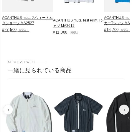
ACANTHUS muta スウィートム
ACANTHUS mu
ACANTHUS muta Test Print Tシ
タショーツ MA2527
カーTシャツ MA2
ャツ MA2612
27,500
18,700
¥
¥
（税込）
（税込）
11,000
¥
（税込）
ALSO VIEWED
一緒に見られている商品