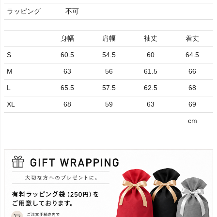
ラッピング
不可
身幅
肩幅
袖丈
着丈
S
60.5
54.5
60
64.5
M
63
56
61.5
66
L
65.5
57.5
62.5
68
XL
68
59
63
69
cm