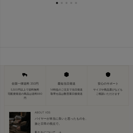
全国一律送料 350円
最短当日発送
安心のサポート
5,500円以上で送料無料
14時迄のご注文で当日発送
サイズや商品選びなども
宅配便発送の商品は送料880
取寄せ品は数営業日後発送
ご相談いただけます
円
ABOUT VDS
バイヤーが本当に良いと思ったものを、
旅と日常の視点で。
私たちについて →