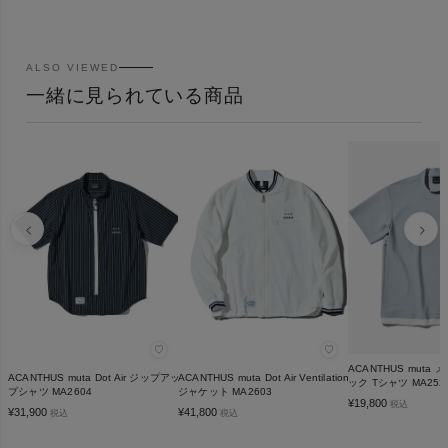
ALSO VIEWED
一緒に見られている商品
♡
♡
ACANTHUS muta
ACANTHUS muta Dot Air ジップアッ
ACANTHUS muta Dot Air Ventilation
ック Tシャツ MA252
プシャツ MA2604
ジャケット MA2603
¥
19,800
税込
¥
31,900
¥
41,800
税込
税込