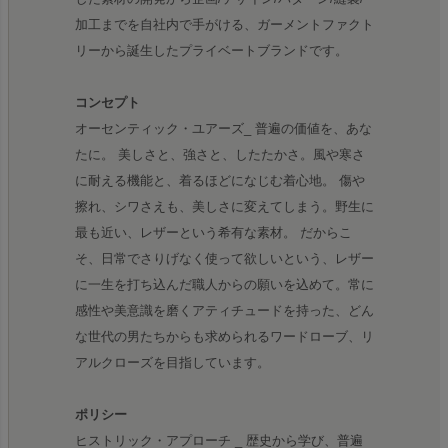
加工までを自社内で手がける、ガーメントファクト
リーから誕生したプライベートブランドです。
コンセプト
オーセンティック・ユアーズ_ 普遍の価値を、あな
たに。 美しさと、強さと、したたかさ。風や寒さ
に耐える機能と、着るほどになじむ着心地。 傷や
擦れ、シワさえも、美しさに変えてしまう。野生に
最も近い、レザーという希有な素材。 だからこ
そ、日常でさりげなく使って欲しいという、レザー
に一生を打ち込んだ職人からの願いを込めて。常に
感性や美意識を磨くアティチュードを持った、どん
な世代の男たちからも求められるワードローブ、リ
アルクローズを目指しています。
ポリシー
ヒストリック・アプローチ _ 歴史から学び、普遍