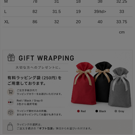
M
78
31
18
38
32.25
L
82
31.5
19
39/td>
33
XL
86
32
20
40
33.75
cm