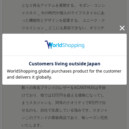
となり得るアイテムを展開する。 モダン・コンシ
ャスネス _ 今の時代や個人のライフスタイルにあ
った機能性とデザインを提案する。 ユニーク・ク
リエイション _ どこにも真似できない、オリジナ
リティある手法や発想による物づくり。 ロング・
パフォーマンス _ いつまでも愛着を持って着られ
るような、クオリティの高さを実現する。 シン
ク・エージング _ レザーの特性である、エージン
グを生かした風合いを意識する。
レザーへのこだわり
数々の有名ブランドのレザーをACANTHUSは手掛
けており、他では13万円を超える価格になってし
まうスタジャンも、同等のクオリティで8万円で出
せるのも、自社で生産している強みです。スタジャ
ンこのブランドの看板商品であり、毎シーズン完売
いたします。