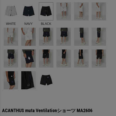
WHITE
NAVY
BLACK
ACANTHUS muta Ventilationショーツ MA2606