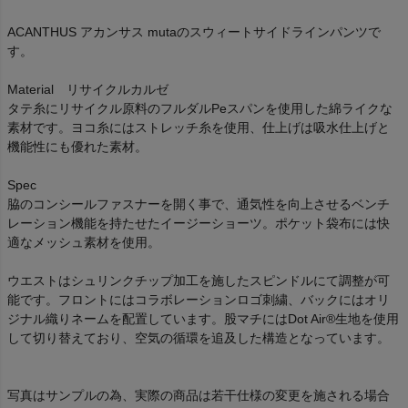
ACANTHUS アカンサス mutaのスウィートサイドラインパンツで
す。
Material リサイクルカルゼ
タテ糸にリサイクル原料のフルダルPeスパンを使用した綿ライクな
素材です。ヨコ糸にはストレッチ糸を使用、仕上げは吸水仕上げと
機能性にも優れた素材。
Spec
脇のコンシールファスナーを開く事で、通気性を向上させるベンチ
レーション機能を持たせたイージーショーツ。ポケット袋布には快
適なメッシュ素材を使用。
ウエストはシュリンクチップ加工を施したスピンドルにて調整が可
能です。フロントにはコラボレーションロゴ刺繍、バックにはオリ
ジナル織りネームを配置しています。股マチにはDot Air®生地を使用
して切り替えており、空気の循環を追及した構造となっています。
写真はサンプルの為、実際の商品は若干仕様の変更を施される場合