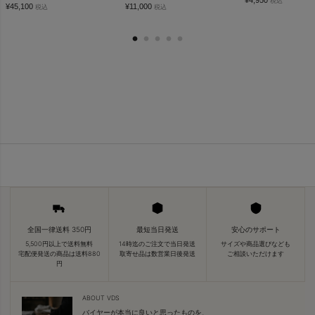
¥
4,950
税込
¥
45,100
¥
11,000
税込
税込
全国一律送料 350円
最短当日発送
安心のサポート
5,500円以上で送料無料
14時迄のご注文で当日発送
サイズや商品選びなども
宅配便発送の商品は送料880
取寄せ品は数営業日後発送
ご相談いただけます
円
ABOUT VDS
バイヤーが本当に良いと思ったものを、