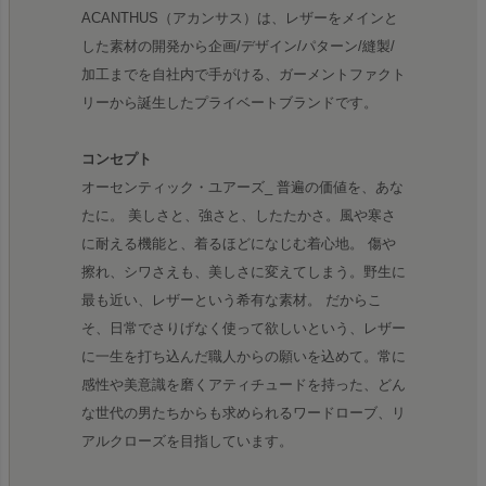
ACANTHUS（アカンサス）は、レザーをメインと
した素材の開発から企画/デザイン/パターン/縫製/
加工までを自社内で手がける、ガーメントファクト
リーから誕生したプライベートブランドです。
コンセプト
オーセンティック・ユアーズ_ 普遍の価値を、あな
たに。 美しさと、強さと、したたかさ。風や寒さ
に耐える機能と、着るほどになじむ着心地。 傷や
擦れ、シワさえも、美しさに変えてしまう。野生に
最も近い、レザーという希有な素材。 だからこ
そ、日常でさりげなく使って欲しいという、レザー
に一生を打ち込んだ職人からの願いを込めて。常に
感性や美意識を磨くアティチュードを持った、どん
な世代の男たちからも求められるワードローブ、リ
アルクローズを目指しています。