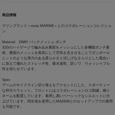
商品情報
マリンブランド＜muta MARINE＞とのコラボレーションコレクショ
ン
Material 2WAY バックメッシュ ポンチ
32Gのハイゲージで編み込み裏面をメッシュにした多機能ポンチ素
材。裏面のメッシュを嵩高にして空気を含ませることでダンボール
ニットのような弾力のある柔らかさと涼しげなさらりとした風合い
に加えて優れたストレッチ性、吸水速乾、防シワ、ウォッシャブル
性を持たせています。
Spec
アームのサイドライン切り替えをアクセントにした、スポーティー
な衿付スウェット。フロントにはコラボレーションロゴ刺繍、織り
ネームを配置しています。着用し易いベーシックなシルエットに仕
上げています。同生地を使用したMA2608とのセットアップでの着用
も可能です。