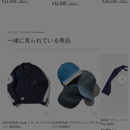
27,500
18,700
¥
¥
（税込）
（税込）
11,000
¥
（税込）
ALSO VIEWED
一緒に見られている商品
♡
♡
GOAT ゴート ベー
ACANTHUS muta トラッカージャケ
ACANTHUS グラデーションダイキャ
7oz 9040
ット MA2601
ップ CP2601