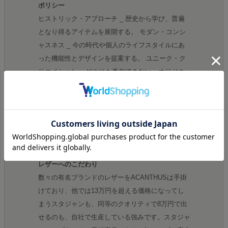
ポリシー
ヒストリック・アプローチ _ 歴史から学び、普遍
となり得るアイテムを展開する。 モダン・コンシ
ャスネス _ 今の時代や個人のライフスタイルにあ
った機能性とデザインを提案する。 ユニーク・ク
リエイション _ どこにも真似できない、オリジナ
リティある手法や発想による物づくり。 ロング・
パフォーマンス _ いつまでも愛着を持って着られ
るような、クオリティの高さを実現する。 シン
ク・エージング _ レザーの特性である、エージン
グを生かした風合いを意識する。
レザーへのこだわり
数々の有名ブランドのレザーをACANTHUSは手掛
けており、他では13万円を超える価格になってし
まうスタジャンも、同等のクオリティで8万円で出
せるのも、自社で生産している強みです。スタジャ