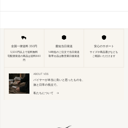
全国一律送料 350円
最短当日発送
安心のサポート
5,500円以上で送料無料
14時迄のご注文で当日発送
サイズや商品選びなども
宅配便発送の商品は送料880
取寄せ品は数営業日後発送
ご相談いただけます
円
ABOUT VDS
バイヤーが本当に良いと思ったものを、
旅と日常の視点で。
私たちについて →