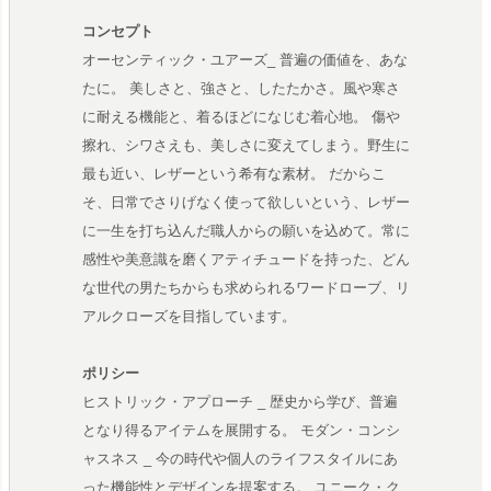
コンセプト
オーセンティック・ユアーズ_ 普遍の価値を、あな
たに。 美しさと、強さと、したたかさ。風や寒さ
に耐える機能と、着るほどになじむ着心地。 傷や
擦れ、シワさえも、美しさに変えてしまう。野生に
最も近い、レザーという希有な素材。 だからこ
そ、日常でさりげなく使って欲しいという、レザー
に一生を打ち込んだ職人からの願いを込めて。常に
感性や美意識を磨くアティチュードを持った、どん
な世代の男たちからも求められるワードローブ、リ
アルクローズを目指しています。
ポリシー
ヒストリック・アプローチ _ 歴史から学び、普遍
となり得るアイテムを展開する。 モダン・コンシ
ャスネス _ 今の時代や個人のライフスタイルにあ
った機能性とデザインを提案する。 ユニーク・ク