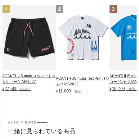
ACANTHUS muta スウィートム
ACANTHUS mu
ACANTHUS muta Test Print Tシ
タショーツ MA2527
カーTシャツ MA2
ャツ MA2612
27,500
18,700
¥
¥
（税込）
（税込）
11,000
¥
（税込）
ALSO VIEWED
一緒に見られている商品