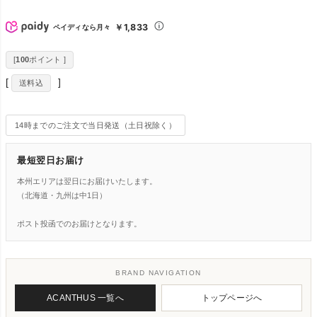
￥1,833
ペイディなら月々
[
100
ポイント ]
送料込
14時までのご注文で当日発送（土日祝除く）
最短翌日お届け
本州エリアは翌日にお届けいたします。
（北海道・九州は中1日）
ポスト投函でのお届けとなります。
BRAND NAVIGATION
ACANTHUS 一覧へ
トップページへ