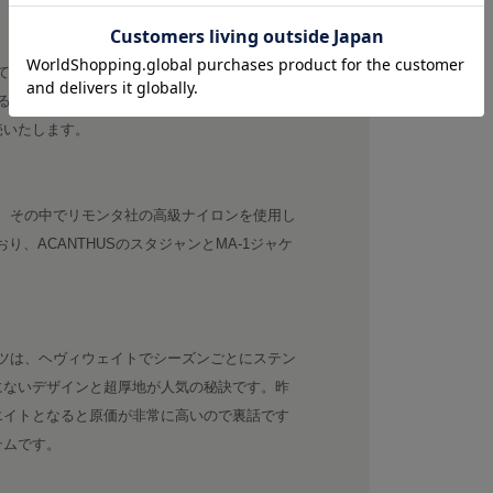
けており、他では13万円を超える価格になってし
るのも、自社で生産している強みです。スタジ
売いたします。
ズ。その中でリモンタ社の高級ナイロンを使用し
り、ACANTHUSのスタジャンとMA-1ジャケ
ンツは、ヘヴィウェイトでシーズンごとにステン
にないデザインと超厚地が人気の秘訣です。昨
エイトとなると原価が非常に高いので裏話です
テムです。