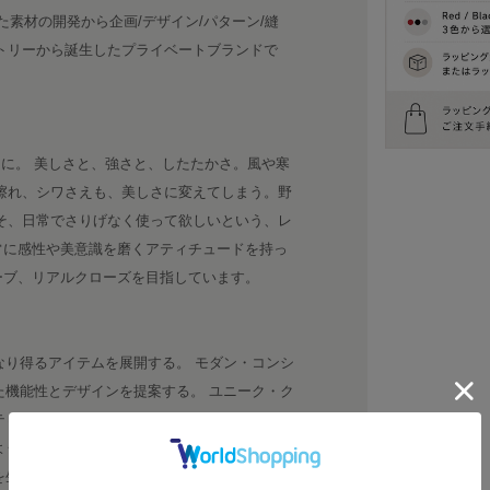
た素材の開発から企画/デザイン/パターン/縫
トリーから誕生したプライベートブランドで
たに。 美しさと、強さと、したたかさ。風や寒
擦れ、シワさえも、美しさに変えてしまう。野
そ、日常でさりげなく使って欲しいという、レ
常に感性や美意識を磨くアティチュードを持っ
ーブ、リアルクローズを目指しています。
なり得るアイテムを展開する。 モダン・コンシ
た機能性とデザインを提案する。 ユニーク・ク
ティある手法や発想による物づくり。 ロング・
ような、クオリティの高さを実現する。 シン
グを生かした風合いを意識する。