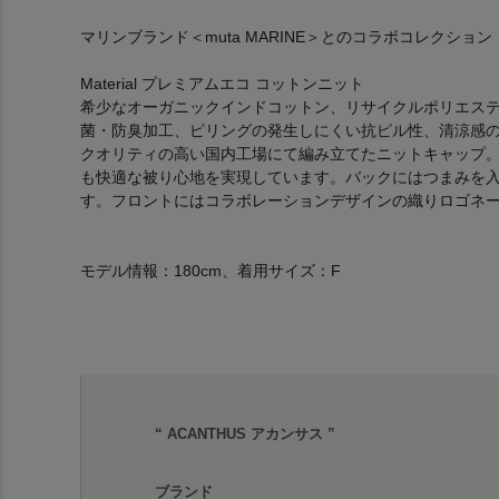
マリンブランド＜muta MARINE＞とのコラボコレクション
Material プレミアムエコ コットンニット
希少なオーガニックインドコットン、リサイクルポリエス
菌・防臭加工、ピリングの発生しにくい抗ピル性、清涼感のシ
クオリティの高い国内工場にて編み立てたニットキャップ
も快適な被り心地を実現しています。バックにはつまみを
す。フロントにはコラボレーションデザインの織りロゴネ
モデル情報：180cm、着用サイズ：F
“ ACANTHUS アカンサス ”
ブランド