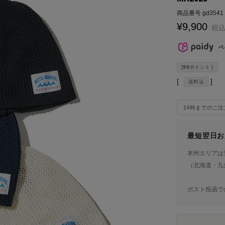
商品番号
gd3541
¥
9,900
税
ペ
[
90
ポイント ]
送料込
14時までのご
最短翌日お
本州エリアは
（北海道・九
ポスト投函で