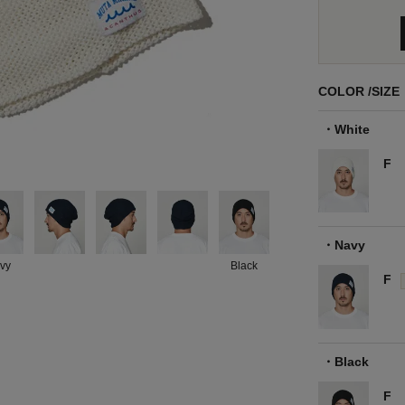
COLOR
SIZE
White
F
Navy
vy
Black
F
Black
F