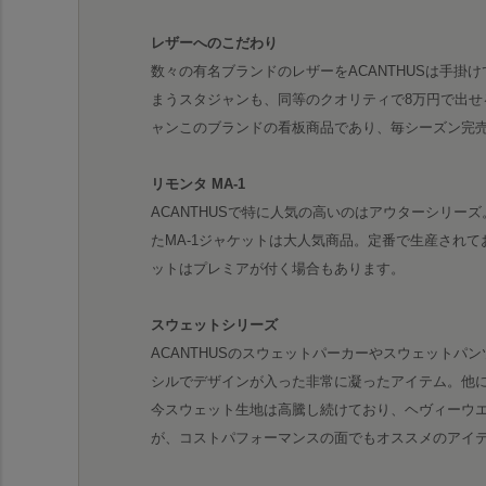
レザーへのこだわり
数々の有名ブランドのレザーをACANTHUSは手掛
まうスタジャンも、同等のクオリティで8万円で出せ
ャンこのブランドの看板商品であり、毎シーズン完
リモンタ MA-1
ACANTHUSで特に人気の高いのはアウターシリー
たMA-1ジャケットは大人気商品。定番で生産されてお
ットはプレミアが付く場合もあります。
スウェットシリーズ
ACANTHUSのスウェットパーカーやスウェットパ
シルでデザインが入った非常に凝ったアイテム。他
今スウェット生地は高騰し続けており、ヘヴィーウ
が、コストパフォーマンスの面でもオススメのアイ