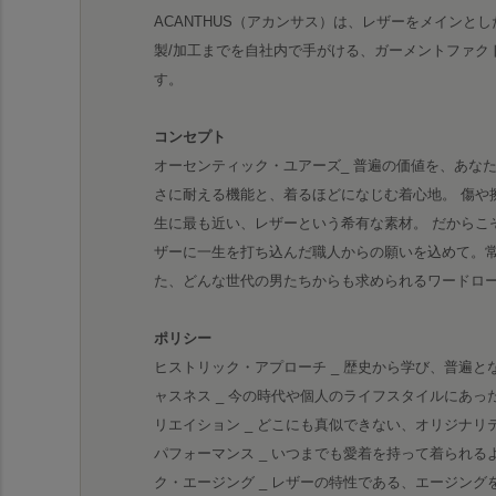
ACANTHUS（アカンサス）は、レザーをメインとし
製/加工までを自社内で手がける、ガーメントファク
す。
コンセプト
オーセンティック・ユアーズ_ 普遍の価値を、あな
さに耐える機能と、着るほどになじむ着心地。 傷や
生に最も近い、レザーという希有な素材。 だからこ
ザーに一生を打ち込んだ職人からの願いを込めて。
た、どんな世代の男たちからも求められるワードロ
ポリシー
ヒストリック・アプローチ _ 歴史から学び、普遍と
ャスネス _ 今の時代や個人のライフスタイルにあっ
リエイション _ どこにも真似できない、オリジナリ
パフォーマンス _ いつまでも愛着を持って着られる
ク・エージング _ レザーの特性である、エージン