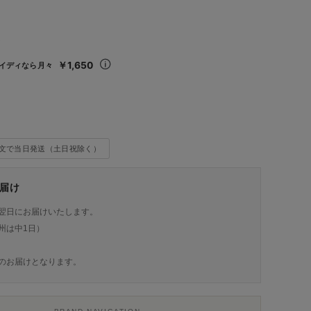
込
￥1,650
イディなら月々
注文で当日発送（土日祝除く）
届け
翌日にお届けいたします。
州は中1日）
のお届けとなります。