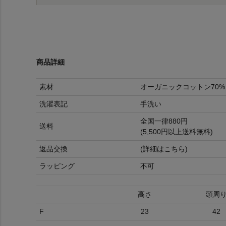
商品詳細
素材
オーガニックコットン70%
洗濯表記
手洗い
全国一律880円
送料
(5,500円以上送料無料)
返品交換
(
詳細はこちら
)
ラッピング
不可
高さ
頭周
F
23
42