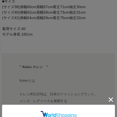
■サイズ
(サイズ38)身幅60cm肩幅57cm着丈71cm袖丈30cm
(サイズ40)身幅62cm肩幅58cm着丈73cm袖丈31cm
(サイズ42)身幅64cm肩幅59cm着丈75cm袖丈32cm
着用サイズ:40
モデル身長:182cm
“ Kelen ケレン ”
Kelenとは
ケレン(KELEN)は、日本のファッションブランド。
メンズ、レディースを展開する
ブランド名の“KELEN(外連)”とは、歌舞伎や日本芸