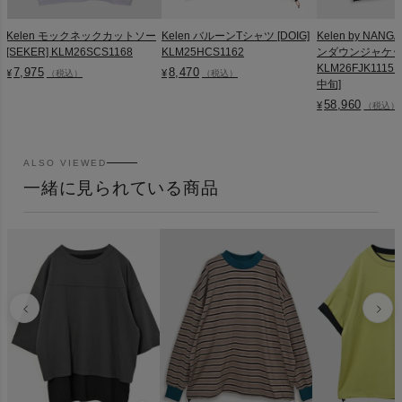
Kelen モックネックカットソー
Kelen バルーンTシャツ [DOIG]
Kelen by NA
[SEKER] KLM26SCS1168
KLM25HCS1162
ンダウンジャケット 
KLM26FJK1115
7,975
8,470
¥
¥
（税込）
（税込）
中旬]
58,960
¥
（税込）
ALSO VIEWED
一緒に見られている商品