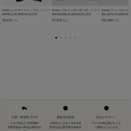
♡
♡
Kelen レイヤードトップカットソー
Kelen バルーンボーダーカットソー
Kelen フェイクレ
[ARIEL] KLM25HCS1185
[WHALEN] KLM26HCS1202
[BLUEY] KLM26SCS
¥
9,625
¥
7,975
¥
12,980
税込
税込
税込
全国一律送料 350円
最短当日発送
安心のサポート
5,500円以上で送料無料
14時迄のご注文で当日発送
サイズや商品選びなども
宅配便発送の商品は送料880
取寄せ品は数営業日後発送
ご相談いただけます