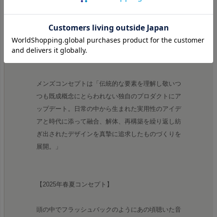
能などの古典芸能などにおいて使われる言葉で、従
来のしきたりやルールから外れた新しい手法、独特
の路線をとるという意味を持つ。古典的な要素をし
っかりと理解しつつさらに新しい物作りを行って行
きたいという思いが込められている。
メンズコンセプトは「伝統的な要素を理解し敬いつ
つも既成概念にとらわれない独自のプロダクトにア
ップデート。日常の中から生まれた実用性のアイデ
アと時代に添って融合、解体、再構築を繰り返し紡
ぎ出されたデザインを真摯に追求したものづくりを
展開。」
【2025年春夏コンセプト】
頭の中でフラッシュバックのようにあの頃聴いた音