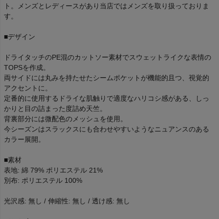
ト。メンズとレディースがあり当店ではメンズを取り扱っておりま
す。
■デザイン
ドライタッチのPE混のカットソー素材でスウェットライクな表情の
TOPSを作成。
両サイドには丸みを持たせたシームポケットが機能的且つ、視覚的
アクセントに。
定番的に使用するドライな肌触りで適度なハリコシ感がある、しっ
かりと目の詰まった度詰め天竺。
背裏部分には微配色のメッシュを使用。
今シーズンはスラックスにも合わせやすいようなニュアンスのある
カラー展開。
■素材
表地: 綿 79% ポリエステル 21%
別布: ポリエステル 100%
光沢感: 無し / 伸縮性: 無し / 透け感: 無し