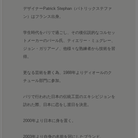
デザイナーPatrick Stephan（パトリックステファ
ン）はフランス出身。
学生時代をパリで過ごし、その後伝説的なコルセッ
トメーカーのパール氏、ティエリー・ミュグレー、
ジョン・ガリアーノ、他様々な熟練者から技術を習
得。
更なる芸術を磨く為、1988年よりディオールのク
チュール部門に参加。
パリで行われた日本の伝統工芸のエキシビジョンを
訪れた際、日本に恋をし渡日を決意。
2000年より日本に身を置く。
2003年より自身の名前を冠にしたブランド、