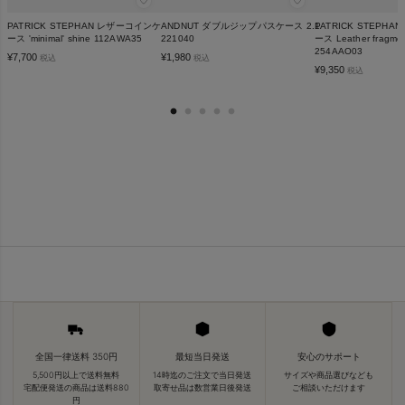
♡
♡
PATRICK STEPHAN レザーコインケ
ANDNUT ダブルジップパスケース 2.1
PATRICK STEPH
ース 'minimal' shine 112AWA35
221040
ース Leather fragmen
254AAO03
¥
7,700
¥
1,980
税込
税込
¥
9,350
税込
全国一律送料 350円
最短当日発送
安心のサポート
5,500円以上で送料無料
14時迄のご注文で当日発送
サイズや商品選びなども
宅配便発送の商品は送料880
取寄せ品は数営業日後発送
ご相談いただけます
円