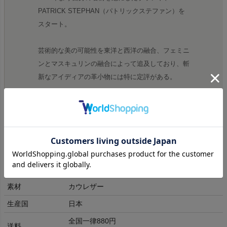
PATRICK STEPHAN（パトリックステファン）を
スタート。
芸術的な美の可能性を東洋と西洋の融合、フェミニ
ンとマスキュリンの融合によって追及しており、斬
新なアイディアの革小物には特に定評がある。
商品詳細
素材
カウレザー
生産国
日本
全国一律880円
送料