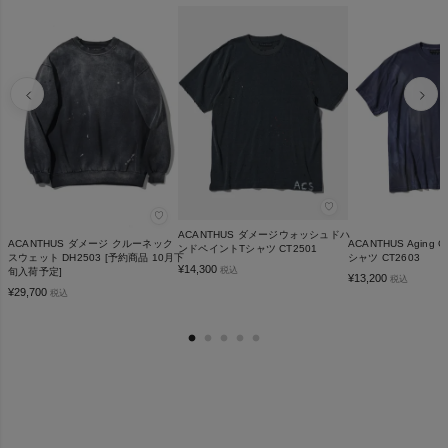
♡
♡
ACANTHUS ダメージウォッシュドハ
ACANTHUS ダメージ クルーネック
ACANTHUS Aging 
ンドペイントTシャツ CT2501
スウェット DH2503 [予約商品 10月下
シャツ CT2603
¥
14,300
税込
旬入荷予定]
¥
13,200
税込
¥
29,700
税込