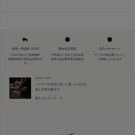
全国一律送料 350円
最短当日発送
安心のサポート
5,500円以上で送料無料
14時迄のご注文で当日発送
サイズや商品選びなども
宅配便発送の商品は送料880
取寄せ品は数営業日後発送
ご相談いただけます
円
ABOUT VDS
バイヤーが本当に良いと思ったものを、
旅と日常の視点で。
私たちについて →