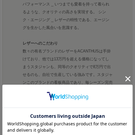
パフォーマンス _ いつまでも愛着を持って着られ
るような、クオリティの高さを実現する。 シン
ク・エージング _ レザーの特性である、エージン
グを生かした風合いを意識する。
レザーへのこだわり
数々の有名ブランドのレザーをACANTHUSは手掛
けており、他では13万円を超える価格になってし
まうスタジャンも、同等のクオリティで8万円で出
せるのも、自社で生産している強みです。スタジャ
ンこのブランドの看板商品であり、毎シーズン完売
いたします。
リモンタ MA-1
ACANTHUSで特に人気の高いのはアウターシリー
ズ。その中でリモンタ社の高級ナイロンを使用した
MA-1ジャケットは大人気商品。定番で生産されて