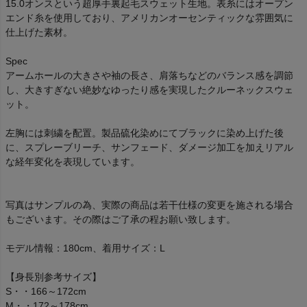
15.0オンスという超厚手裏起毛スウェット生地。表糸にはオープン
エンド糸を使用しており、アメリカンオーセンティックな雰囲気に
仕上げた素材。
Spec
アームホールの大きさや袖の長さ、肩落ちなどのバランス感を調節
し、大きすぎない絶妙なゆったり感を実現したクルーネックスウェ
ット。
左胸には刺繍を配置。製品硫化染めにてブラックに染め上げた後
に、スプレーブリーチ、サンフェード、ダメージ加工を加えリアル
な経年変化を表現しています。
写真はサンプルの為、実際の商品は若干仕様の変更を施される場合
もございます。その際はご了承の程お願い致します。
モデル情報：180cm、着用サイズ：L
【身長別参考サイズ】
S・・166～172cm
M・・172～178cm