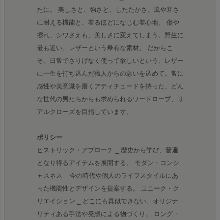
たに。 美しさと、強さと、したたかさ。風や寒さ
に耐える機能と、着るほどになじむ着心地。 傷や
擦れ、シワさえも、美しさに変えてしまう。野生に
最も近い、レザーという希有な素材。 だからこ
そ、日常でさりげなく使って欲しいという、レザー
に一生を打ち込んだ職人からの願いを込めて。常に
感性や美意識を磨くアティチュードを持った、どん
な世代の男たちからも求められるワードローブ、リ
アルクローズを目指しています。
ポリシー
ヒストリック・アプローチ _ 歴史から学び、普遍
となり得るアイテムを展開する。 モダン・コンシ
ャスネス _ 今の時代や個人のライフスタイルにあ
った機能性とデザインを提案する。 ユニーク・ク
リエイション _ どこにも真似できない、オリジナ
リティある手法や発想による物づくり。 ロング・