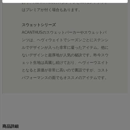
おり、ACANTHUSのスタジャンとMA-1ジャケット
はプレミアが付く場合もあります。
スウェットシリーズ
ACANTHUSのスウェットパーカーやスウェットパ
ンツは、ヘヴィウェイトでシーズンごとにステンシ
ルでデザインが入った非常に凝ったアイテム。他に
ないデザインと超厚地が人気の秘訣です。昨今スウ
ェット生地は高騰し続けており、ヘヴィーウエイト
となると原価が非常に高いので裏話ですが、コスト
パフォーマンスの面でもオススメのアイテムです。
商品詳細