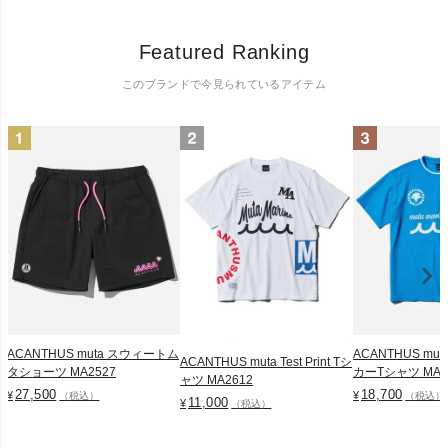
Featured Ranking
このブランドで今見られているアイテム
ACANTHUS muta スウィートム
ACANTHUS mu
ACANTHUS muta Test Print Tシ
タショーツ MA2527
カーTシャツ MA2
ャツ MA2612
27,500
18,700
¥
¥
（税込）
（税込）
11,000
¥
（税込）