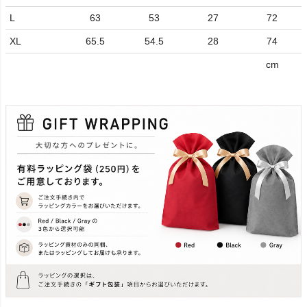
L
63
53
27
72
XL
65.5
54.5
28
74
cm