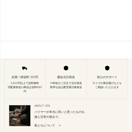
全国一律送料 350円
最短当日発送
安心のサポート
5,500円以上で送料無料
14時迄のご注文で当日発送
サイズや商品選びなども
宅配便発送の商品は送料880
取寄せ品は数営業日後発送
ご相談いただけます
円
ABOUT VDS
バイヤーが本当に良いと思ったものを、
旅と日常の視点で。
私たちについて →