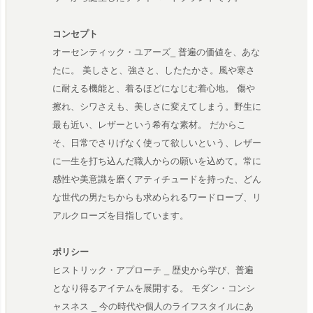
コンセプト
オーセンティック・ユアーズ_ 普遍の価値を、あな
たに。 美しさと、強さと、したたかさ。風や寒さ
に耐える機能と、着るほどになじむ着心地。 傷や
擦れ、シワさえも、美しさに変えてしまう。野生に
最も近い、レザーという希有な素材。 だからこ
そ、日常でさりげなく使って欲しいという、レザー
に一生を打ち込んだ職人からの願いを込めて。常に
感性や美意識を磨くアティチュードを持った、どん
な世代の男たちからも求められるワードローブ、リ
アルクローズを目指しています。
ポリシー
ヒストリック・アプローチ _ 歴史から学び、普遍
となり得るアイテムを展開する。 モダン・コンシ
ャスネス _ 今の時代や個人のライフスタイルにあ