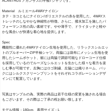
ACANTHUS アカンサスの半袖Tシャツです。
Material ルミエール4WAYナイロン
タテ・ヨコともにナイロン/ポリエステルの糸を使用した、4WAYス
トレッチのしなやかな伸縮性が特徴。さらに、撥水加工を施したパ
フォーマンス性の高い素材です。やや薄手で、ドライタッチと軽や
かな風合いが快適な着心地を提供します。
Spec
機能性に優れた4WAYナイロン生地を使用した、リラックスシルエッ
トのプルオーバーZIP半袖シャツ。両脇には袋布にメッシュ生地を使
用したシームポケット、裾には両脇で調節可能なドローコード仕様
を採用しているのでルーズなシルエットを生かした様々な着方を楽
しむ事が可能です。左胸にはロゴ刺繍、左脇には織りネーム、バッ
クにはシルクスクリーンプリントをそれぞれコラボレーションデザ
インにて配置しています。
写真はサンプルの為、実際の商品は若干仕様の変更を施される場合
もございます。その際はご了承の程お願い致します。
モデル情報：180cm、着用サイズ：L