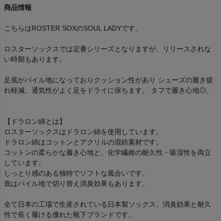
商品情報
こちらはROSTER SOXのSOUL LADYです。
ロスターソックスでは定番シリーズとなりますが、リリースされな
い時期もあります。
足底がパイル地になっておりクッション性があり シューズの履き疲
れ軽減、通気性がよく足をドライに保ちます。 タフで履き心地◎。
【ドラロン綿とは】
ロスターソックスはドラロン綿を使用しています。
ドラロン綿はコットンとアクリルの混紡素材です。
コットンの柔らかな履き心地と、化学繊維の耐久性・吸湿性を両立
しています。
しっとり感のある独特でソフトな風合いです。
底はパイル地で切り替え消臭効果もあります。
全て日本の工場で生産されている日本製ソックス、消臭効果と耐久
性で長く履ける優れた靴下ブランドです。