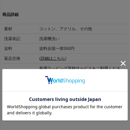
商品詳細
素材
コットン、アクリル、その他
洗濯表記
洗濯機洗い
送料
送料全国一律350円
返品交換
(
詳細はこちら
)
有償ラッピング資材サービスをご利用くださ
ラッピング
い。 ご自身で巾着に商品を入れて簡単にラッピ
ング可能です。
発送目安日
14時までの注文当日発送(土日祝除く)
レディース
メンズ
F
23-25cm
25-27cm