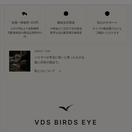
全国一律送料 350円
最短当日発送
安心のサポート
5,500円以上で送料無料
14時迄のご注文で当日発送
サイズや商品選びなども
宅配便発送の商品は送料880
取寄せ品は数営業日後発送
ご相談いただけます
円
ABOUT VDS
バイヤーが本当に良いと思ったものを、
旅と日常の視点で。
私たちについて →
VDS BIRDS EYE