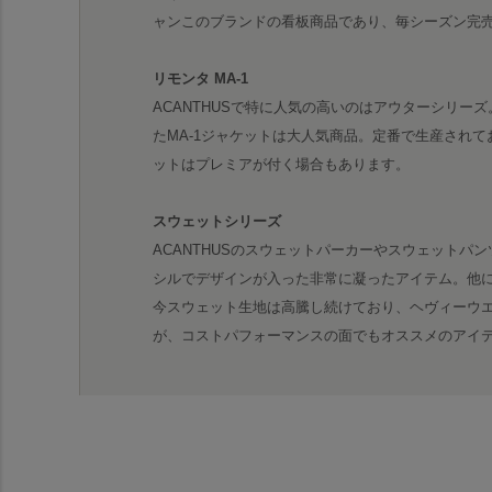
ャンこのブランドの看板商品であり、毎シーズン完
リモンタ MA-1
ACANTHUSで特に人気の高いのはアウターシリー
たMA-1ジャケットは大人気商品。定番で生産されてお
ットはプレミアが付く場合もあります。
スウェットシリーズ
ACANTHUSのスウェットパーカーやスウェットパ
シルでデザインが入った非常に凝ったアイテム。他
今スウェット生地は高騰し続けており、ヘヴィーウ
が、コストパフォーマンスの面でもオススメのアイ