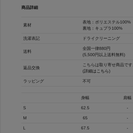
商品詳細
表地：ポリエステル100%
素材
裏地：キュプラ100%
洗濯表記
ドライクリーニング
全国一律880円
送料
(5,500円以上送料無料)
こちらは取り寄せ商品です
返品交換
(
詳細はこちら
)
ラッピング
不可
身幅
肩幅
S
62.5
-
M
65
-
L
67.5
-