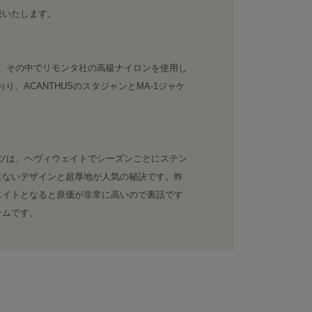
売いたします。
ズ。その中でリモンタ社の高級ナイロンを使用し
り、ACANTHUSのスタジャンとMA-1ジャケ
ンツは、ヘヴィウェイトでシーズンごとにステン
にないデザインと超厚地が人気の秘訣です。昨
エイトとなると原価が非常に高いので裏話です
テムです。