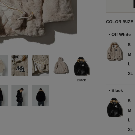
COLOR
SIZE
Off White
S
M
L
XL
Black
Black
S
M
L
XL