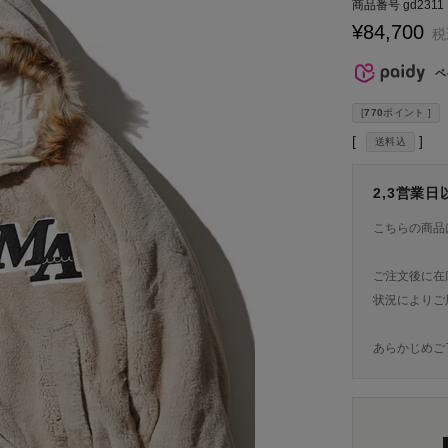
商品番号
gd2311
¥
84,700
税
ペ
[
770
ポイント ]
送料込
2,3営業
こちらの商品
ご注文後に在
状況によりご
あらかじめご