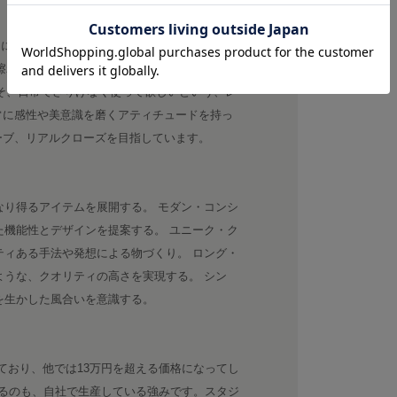
たに。 美しさと、強さと、したたかさ。風や寒
擦れ、シワさえも、美しさに変えてしまう。野
そ、日常でさりげなく使って欲しいという、レ
常に感性や美意識を磨くアティチュードを持っ
ーブ、リアルクローズを目指しています。
なり得るアイテムを展開する。 モダン・コンシ
た機能性とデザインを提案する。 ユニーク・ク
ティある手法や発想による物づくり。 ロング・
ような、クオリティの高さを実現する。 シン
グを生かした風合いを意識する。
けており、他では13万円を超える価格になってし
るのも、自社で生産している強みです。スタジ