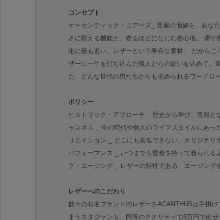
コンセプト
オーセンティック・ユアーズ_ 普遍の価値を、あな
さに耐える機能と、着るほどになじむ着心地。 傷や
生に最も近い、レザーという希有な素材。 だからこ
ザーに一生を打ち込んだ職人からの願いを込めて。
た、どんな世代の男たちからも求められるワードロ
ポリシー
ヒストリック・アプローチ _ 歴史から学び、普遍と
ャスネス _ 今の時代や個人のライフスタイルにあっ
リエイション _ どこにも真似できない、オリジナリ
パフォーマンス _ いつまでも愛着を持って着られる
ク・エージング _ レザーの特性である、エージン
レザーへのこだわり
数々の有名ブランドのレザーをACANTHUSは手掛
まうスタジャンも、同等のクオリティで8万円で出せ