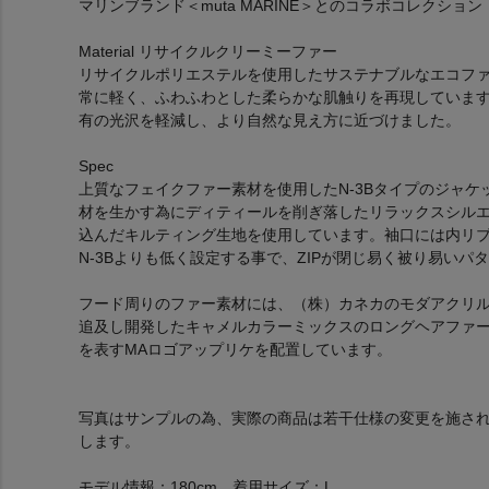
マリンブランド＜muta MARINE＞とのコラボコレクション
Material リサイクルクリーミーファー
リサイクルポリエステルを使用したサステナブルなエコフ
常に軽く、ふわふわとした柔らかな肌触りを再現していま
有の光沢を軽減し、より自然な見え方に近づけました。
Spec
上質なフェイクファー素材を使用したN-3Bタイプのジャケ
材を生かす為にディティールを削ぎ落したリラックスシルエ
込んだキルティング生地を使用しています。袖口には内リ
N-3Bよりも低く設定する事で、ZIPが閉じ易く被り易いパ
フード周りのファー素材には、（株）カネカのモダアクリ
追及し開発したキャメルカラーミックスのロングヘアファ
を表すMAロゴアップリケを配置しています。
写真はサンプルの為、実際の商品は若干仕様の変更を施さ
します。
モデル情報：180cm、着用サイズ：L