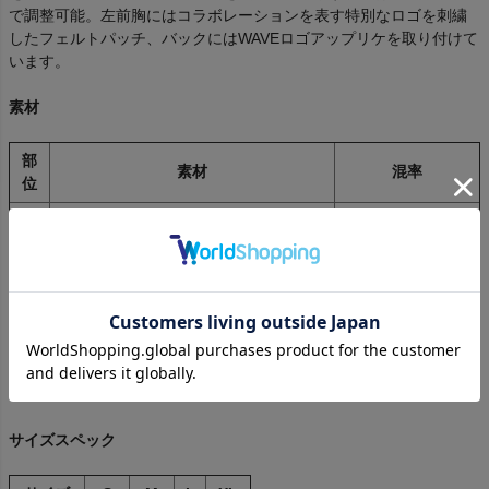
で調整可能。左前胸にはコラボレーションを表す特別なロゴを刺繍
したフェルトパッチ、バックにはWAVEロゴアップリケを取り付けて
います。
素材
部
素材
混率
位
表
ウール / ポリエステル / アクリル / ナイ
75% / 15% / 5% /
地
ロン
5%
別
ポリエステル
100%
布
裏
ポリエステル
100%
地
サイズスペック