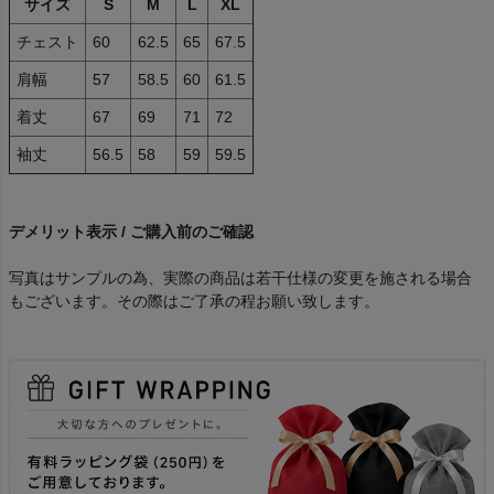
サイズ
S
M
L
XL
チェスト
60
62.5
65
67.5
肩幅
57
58.5
60
61.5
着丈
67
69
71
72
袖丈
56.5
58
59
59.5
デメリット表示 / ご購入前のご確認
写真はサンプルの為、実際の商品は若干仕様の変更を施される場合
もございます。その際はご了承の程お願い致します。