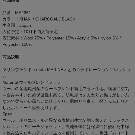
品番：MA2651
カラー：KHAKI / CHARCOAL / BLACK
生産国：Japan
入荷予定：10月下旬入荷予定
表記素材：Wool 75% / Polyester 15% / Acrylic 5% / Nylon 5% /
Polyester 100%
商品説明
マリンブランド＜muta MARINE＞とのコラボレーションコレクショ
ン
Material ウールブレンドフラノ
ウールの産地尾州産のウールブレンド紡毛フラノ生地。繊維に空気
を含みやすいため保温性も高く、紡毛糸はふんわりと撚りが甘い糸
なので柔らかい風合いに仕上がり、肌触りも良く、軽くふんわりと
したボリューム感があります。
Spec
ウール、ポリエステルと異なる表情の生地で切り替えたリラックス
シルエットのコーチジャケット。裏地全体には保温性に優れた中綿
を挟み込んだキルティング生地を使用しています。裾はゴムコード