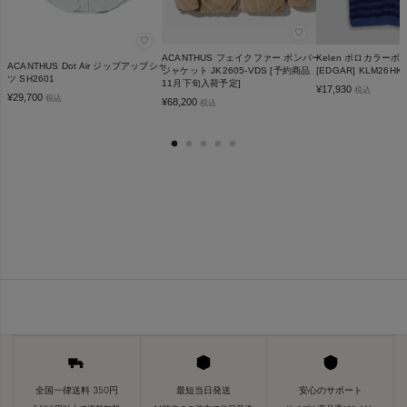
♡
♡
ACANTHUS フェイクファー ボンバー
Kelen ポロカラー
ACANTHUS Dot Air ジップアップシャ
ジャケット JK2605-VDS [予約商品
[EDGAR] KLM26HK
ツ SH2601
11月下旬入荷予定]
¥
17,930
税込
¥
29,700
税込
¥
68,200
税込
全国一律送料 350円
最短当日発送
安心のサポート