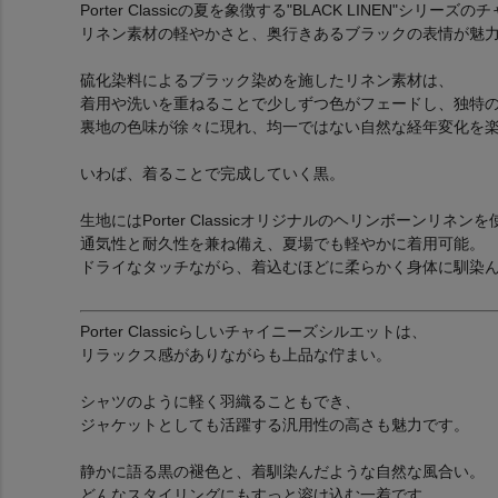
Porter Classicの夏を象徴する"BLACK LINEN"シリ
リネン素材の軽やかさと、奥行きあるブラックの表情が魅
硫化染料によるブラック染めを施したリネン素材は、
着用や洗いを重ねることで少しずつ色がフェードし、独特
裏地の色味が徐々に現れ、均一ではない自然な経年変化を
いわば、着ることで完成していく黒。
生地にはPorter Classicオリジナルのヘリンボーンリネン
通気性と耐久性を兼ね備え、夏場でも軽やかに着用可能。
ドライなタッチながら、着込むほどに柔らかく身体に馴染
Porter Classicらしいチャイニーズシルエットは、
リラックス感がありながらも上品な佇まい。
シャツのように軽く羽織ることもでき、
ジャケットとしても活躍する汎用性の高さも魅力です。
静かに語る黒の褪色と、着馴染んだような自然な風合い。
どんなスタイリングにもすっと溶け込む一着です。