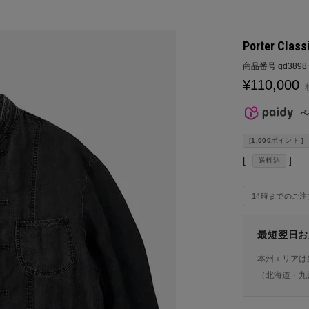
Porter Clas
商品番号
gd3898
¥
110,000
ペ
[
1,000
ポイント ]
送料込
14時までのご
最短翌日お
本州エリアは
（北海道・九