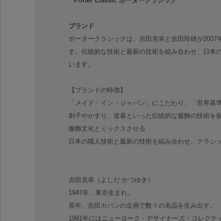
“ Porter Classic ポータークラシック ”
ブランド
ポータークラシックは、吉田克幸と吉田玲雄が200
す。伝統的な技術と最新の技術を組み合わせ、日本
います。
【ブランドの特徴】
「メイド・イン・ジャパン」にこだわり、「世界基
刺子やかすり、道着といった伝統的な服飾の技術を
服飾文化とミックスさせる
日本の職人技術と最新の技術を組み合わせ、クラシ
吉田克幸（よしだ かつゆき）:
1947年、東京生まれ。
長年、吉田カバンの企画で数々の名品を生み出す。
1981年にはニューヨーク・デザイナーズ・コレク