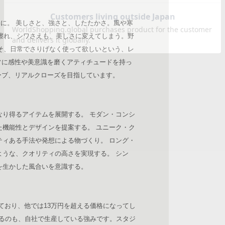
たに。 美しさと、強さと、したたかさ。風や寒
擦れ、シワさえも、美しさに変えてしまう。野
そ、日常でさりげなく使って欲しいという、レ
常に感性や美意識を磨くアティチュードを持っ
ーブ、リアルクローズを目指しています。
なり得るアイテムを展開する。 モダン・コンシ
た機能性とデザインを提案する。 ユニーク・ク
ティある手法や発想による物づくり。 ロング・
ような、クオリティの高さを実現する。 シン
グを生かした風合いを意識する。
けており、他では13万円を超える価格になってし
るのも、自社で生産している強みです。スタジ