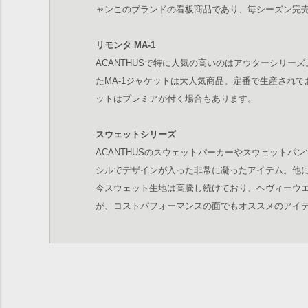
ャンこのブランドの看板商品であり、毎シーズン完
リモンタ MA-1
ACANTHUSで特に人気の高いのはアウターシリー
たMA-1ジャケットは大人気商品。定番で生産されてお
ットはプレミアが付く場合もあります。
スウェットシリーズ
ACANTHUSのスウェットパーカーやスウェットパ
シルでデザインが入った非常に凝ったアイテム。他
今スウェット生地は高騰し続けており、ヘヴィーウ
が、コストパフォーマンスの面でもオススメのアイ