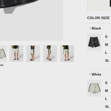
COLOR
SIZE
Black
S
M
L
XL
ite
White
S
M
L
XL