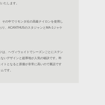
売いたします。
ズ。その中でリモンタ社の高級ナイロンを使用し
り、ACANTHUSのスタジャンとMA-1ジャケ
ンツは、ヘヴィウェイトでシーズンごとにステン
にないデザインと超厚地が人気の秘訣です。昨
エイトとなると原価が非常に高いので裏話です
テムです。