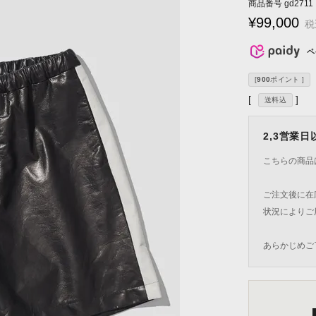
商品番号
gd2711
¥
99,000
税
ペ
[
900
ポイント ]
送料込
2,3営業
こちらの商品
ご注文後に在
状況によりご
あらかじめご