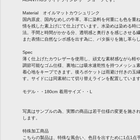
Material オイルマットカウシュリンク
国内原皮、国内なめしの牛革。革に染料を何重にも色を重
情を残した素上げにて仕上げています。水染めは染める時
法。手間と時間がかかる分、透明感と奥行きを感じさせる
また表情に自然なシボ感を出す為に、バタ振りを施し革ら
Spec
薄く仕上げたカウレザーを使用し、頑丈な素材感ながら軽
調節可能なゴム仕様、裏地には吸水速乾性を持つメッシュ
着心地をキープできます。後ろポケットは雨避け付きの玉縁
す。サイドには同素材にて切り替えラインを配置していま
モデル・・180cm 着用サイズ・・L
写真はサンプルの為、実際の商品は若干仕様の変更を施さ
します。
特殊加工商品
こちらの製品は、特殊な風合い、色目を出すために1点1点