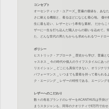
コンセプト
オーセンティック・ユアーズ_ 普遍の価値を、あな
さに耐える機能と、着るほどになじむ着心地。 傷や
生に最も近い、レザーという希有な素材。 だからこ
ザーに一生を打ち込んだ職人からの願いを込めて。
た、どんな世代の男たちからも求められるワードロ
ポリシー
ヒストリック・アプローチ _ 歴史から学び、普遍と
ャスネス _ 今の時代や個人のライフスタイルにあっ
リエイション _ どこにも真似できない、オリジナリ
パフォーマンス _ いつまでも愛着を持って着られる
ク・エージング _ レザーの特性である、エージン
レザーへのこだわり
数々の有名ブランドのレザーをACANTHUSは手掛
まうスタジャンも、同等のクオリティで8万円で出せ