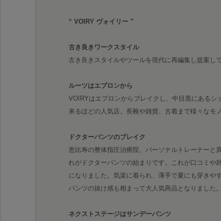
“ VOIRY ヴォイリー ”
古き良きワークスタイル
古き良きスタイルやツールを現代に再編集し提案し
ルーツはエプロンから
VOIRYはエプロンからブレイクし、中目黒にあるショ
来るほどの人気店。長靴や雑貨、古着まで様々なモ
ドクターパンツのブレイク
恵比寿の整体指圧治療院、パーソナルトレーナーと
れがドクターパンツの始まりです。これが口コミや雑
になりました。気楽に着られ、薄手で夏にも穿きや
パンツの抜け感も相まって大人気商品となりました
ネクストステージはサンデーパンツ