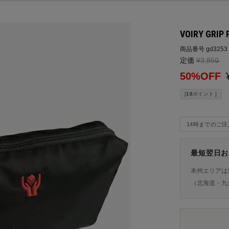
VOIRY GRIP
商品番号
gd3253
定価
¥
3,850
→
50%OFF
[
18
ポイント ]
14時までのご
最短翌日お
本州エリアは
（北海道・九