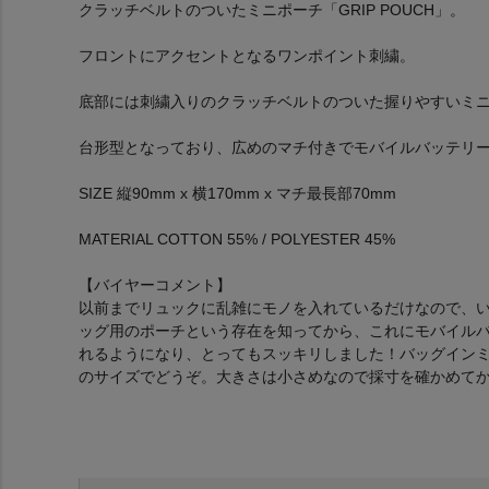
クラッチベルトのついたミニポーチ「GRIP POUCH」。
フロントにアクセントとなるワンポイント刺繍。
底部には刺繍入りのクラッチベルトのついた握りやすいミ
台形型となっており、広めのマチ付きでモバイルバッテリ
SIZE 縦90mm x 横170mm x マチ最長部70mm
MATERIAL COTTON 55% / POLYESTER 45%
【バイヤーコメント】
以前までリュックに乱雑にモノを入れているだけなので、
ッグ用のポーチという存在を知ってから、これにモバイル
れるようになり、とってもスッキリしました！バッグインミ
のサイズでどうぞ。大きさは小さめなので採寸を確かめて