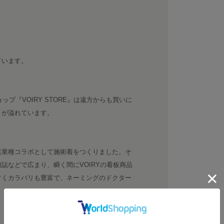
ています。
ップ『VOIRY STORE』は遠方からも買いに
ノが溢れています。
異業種コラボとして施術着をつくりました。そ
誌などで広まり、瞬く間にVOIRYの看板商品
すくカラバリも豊富で、ネーミングのドクター
。