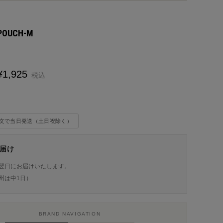
 POUCH-M
¥
1,925
税込
注文で当日発送（土日祝除く）
届け
翌日にお届けいたします。
州は中1日）
BRAND NAVIGATION