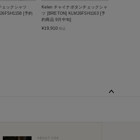
チチェックシャツ
Kelen チャイナボタンチェックシャ
26FSH1158 [予約
ツ [BRETON] KLM26FSH1163 [予
約商品 9月中旬]
¥
19,910
税込
ペー
ジト
ップ
へ
ABOUT VDS