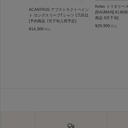
♡
Kelen ミリタリ
ACANTHUS アブストラクトペイン
[BAUMAN] KLM26
ト ロングスリーブTシャツ CT2611
商品 9月下旬]
[予約商品 7月下旬入荷予定]
¥
20,900
税込
¥
14,300
税込