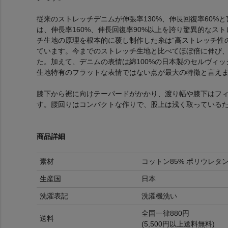
従来のストレッチデニムが伸張率130%、伸長回復率60%
は、伸長率160%、伸長回復率90%以上を誇り驚異的なス
チ生地の原理を根本的に覆し制作した糸は“高ストレッチ性
ています。今までのストレッチ生地と比べてほぼ倍に伸び、且
た。加えて、デニムの表情は綿100%の日本製のセルヴィ
生地特有のフラットな表情ではない点が最大の特徴と言え
膝下から裾に向けテーパードがかかり、渡り幅や膝下はフ
す。腰回りはコンパクトな作りで、股上は浅く取っている
商品詳細
素材
コットン85% ポリウレタン
生産国
日本
洗濯表記
洗濯機洗い
全国一律880円
送料
(5,500円以上送料無料)