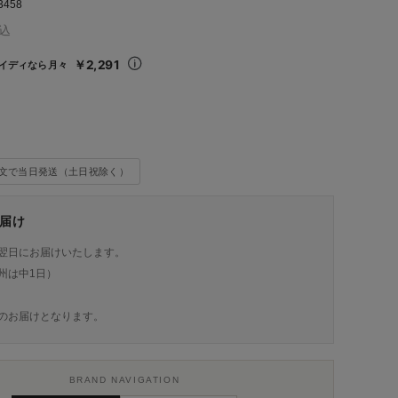
3458
込
￥2,291
イディなら月々
注文で当日発送（土日祝除く）
届け
翌日にお届けいたします。
州は中1日）
のお届けとなります。
BRAND NAVIGATION