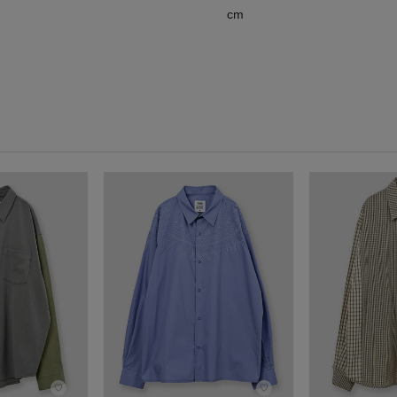
cm
♡
♡