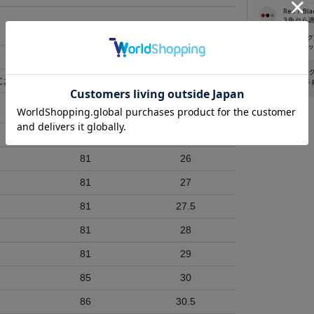
にお時間頂く場合がございます)
股下
裾丈
81
26
81
27
81
27.5
81
28
81
29
85
30
86
30.5