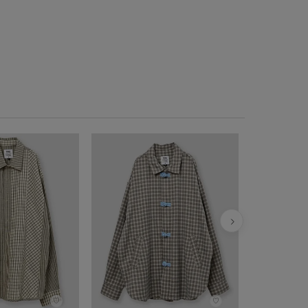
EARLE チ
ER5201
¥
20,900
税込
♡
♡