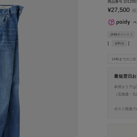
商品番号
101205
¥
27,500
税
ペ
[
250
ポイント ]
送料込
14時までのご
最短翌日お
本州エリアは
（北海道・九
ポスト投函で