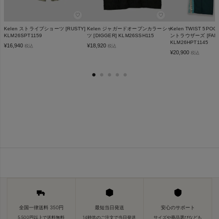
♡
♡
Kelen ストライプショーツ [RUSTY]
Kelen ジャガードオープンカラーシャ
Kelen TWIST 5P
KLM26SPT1159
ツ [DIGGER] KLM26SSH115
ントラウザーズ [FANZ
KLM26HPT1145
¥
16,940
¥
18,920
税込
税込
¥
20,900
税込
全国一律送料 350円
最短当日発送
安心のサポート
5,500円以上で送料無料
14時迄のご注文で当日発送
サイズや商品選びなども