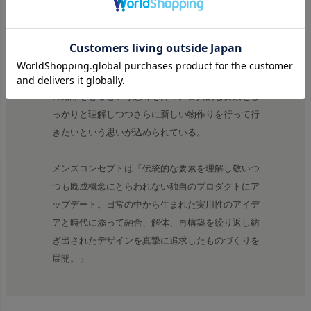
メンズ、レディースを展開する
ブランド名の“KELEN(外連)”とは、歌舞伎や日本芸
能などの古典芸能などにおいて使われる言葉で、従
来のしきたりやルールから外れた新しい手法、独特
の路線をとるという意味を持つ。古典的な要素をし
っかりと理解しつつさらに新しい物作りを行って行
きたいという思いが込められている。
メンズコンセプトは「伝統的な要素を理解し敬いつ
つも既成概念にとらわれない独自のプロダクトにア
ップデート。日常の中から生まれた実用性のアイデ
アと時代に添って融合、解体、再構築を繰り返し紡
ぎ出されたデザインを真摯に追求したものづくりを
展開。」