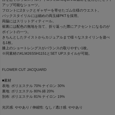
アップ可能なショーツ。
フロントに2タックとギャザーを寄せたゴム仕様のウエスト。
バックスタイリルには細めの両玉縁PKTを採用。
両脇にはスリットディティール。
裾裏には配色の無地を当て、折り返った際にアクセントになるのが
ポイントの一つ。
きちんとしたテイストからカジュアルまで様々なスタイリンを遊べ
る1枚。
膝上のショートレングスがバランスの取りやすい1枚。
※同素材のKLM26SSH1151とSET UPスタイルが可能。
FLOWER CUT JACQUARD
■素材
表地: ポリエステル 70% ナイロン 30%
裏地: ポリエステル 80% 綿 20%
別布: ポリエステル 81% ナイロン 19%
光沢感: ややあり / 伸縮性: なし / 透け感: ややあり