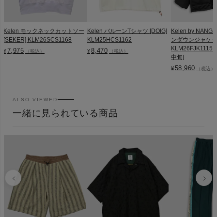
Kelen モックネックカットソー
Kelen バルーンTシャツ [DOIG]
Kelen by NA
[SEKER] KLM26SCS1168
KLM25HCS1162
ンダウンジャケット 
KLM26FJK1115
7,975
8,470
¥
¥
（税込）
（税込）
中旬]
58,960
¥
（税込）
ALSO VIEWED
一緒に見られている商品