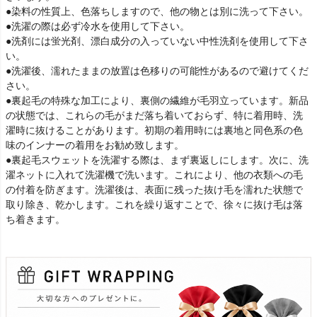
●染料の性質上、色落ちしますので、他の物とは別に洗って下さい。
●洗濯の際は必ず冷水を使用して下さい。
●洗剤には蛍光剤、漂白成分の入っていない中性洗剤を使用して下さ
い。
●洗濯後、濡れたままの放置は色移りの可能性があるので避けてくだ
さい。
●裏起毛の特殊な加工により、裏側の繊維が毛羽立っています。新品
の状態では、これらの毛がまだ落ち着いておらず、特に着用時、洗
濯時に抜けることがあります。初期の着用時には裏地と同色系の色
味のインナーの着用をお勧め致します。
●裏起毛スウェットを洗濯する際は、まず裏返しにします。次に、洗
濯ネットに入れて洗濯機で洗います。これにより、他の衣類への毛
の付着を防ぎます。洗濯後は、表面に残った抜け毛を濡れた状態で
取り除き、乾かします。これを繰り返すことで、徐々に抜け毛は落
ち着きます。