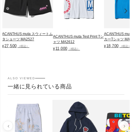
ACANTHUS muta スウィートム
ACANTHUS mu
ACANTHUS muta Test Print Tシ
タショーツ MA2527
カーTシャツ MA2
ャツ MA2612
27,500
18,700
¥
¥
（税込）
（税込）
11,000
¥
（税込）
ALSO VIEWED
一緒に見られている商品