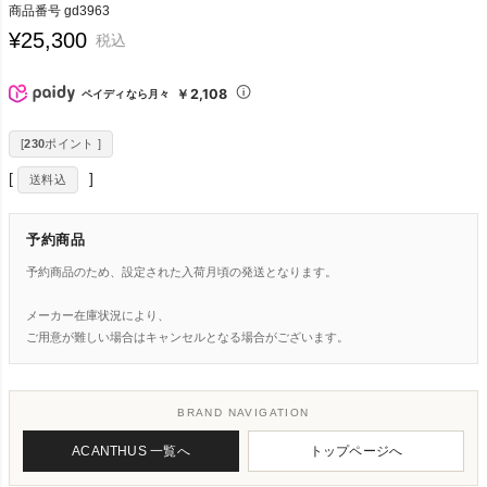
商品番号
gd3963
¥
25,300
税込
￥2,108
ペイディなら月々
[
230
ポイント ]
送料込
予約商品
予約商品のため、設定された入荷月頃の発送となります。
メーカー在庫状況により、
ご用意が難しい場合はキャンセルとなる場合がございます。
BRAND NAVIGATION
ACANTHUS 一覧へ
トップページへ