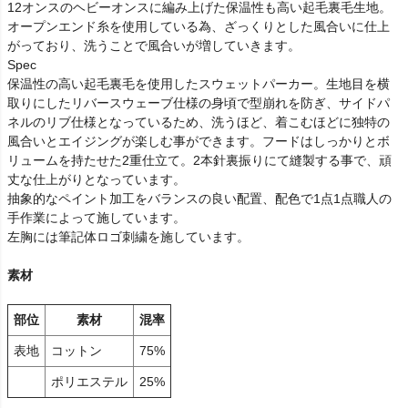
12オンスのヘビーオンスに編み上げた保温性も高い起毛裏毛生地。
オープンエンド糸を使用している為、ざっくりとした風合いに仕上
がっており、洗うことで風合いが増していきます。
Spec
保温性の高い起毛裏毛を使用したスウェットパーカー。生地目を横
取りにしたリバースウェーブ仕様の身頃で型崩れを防ぎ、サイドパ
ネルのリブ仕様となっているため、洗うほど、着こむほどに独特の
風合いとエイジングが楽しむ事ができます。フードはしっかりとボ
リュームを持たせた2重仕立て。2本針裏振りにて縫製する事で、頑
丈な仕上がりとなっています。
抽象的なペイント加工をバランスの良い配置、配色で1点1点職人の
手作業によって施しています。
左胸には筆記体ロゴ刺繍を施しています。
素材
部位
素材
混率
表地
コットン
75%
ポリエステル
25%