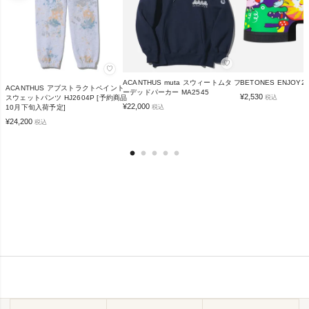
♡
♡
ACANTHUS muta スウィートムタ フ
BETONES ENJOY2
ACANTHUS アブストラクトペイント
ーデッドパーカー MA2545
¥
2,530
税込
スウェットパンツ HJ2604P [予約商品
¥
22,000
税込
10月下旬入荷予定]
¥
24,200
税込